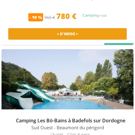
780 €
- 19 %
965 €
+ D'INFOS >
PRIX MALIN
Camping Les Bö-Bains à Badefols sur Dordogne
Sud Ouest
- Beaumont du périgord
Chalet - Clim 8 pers.