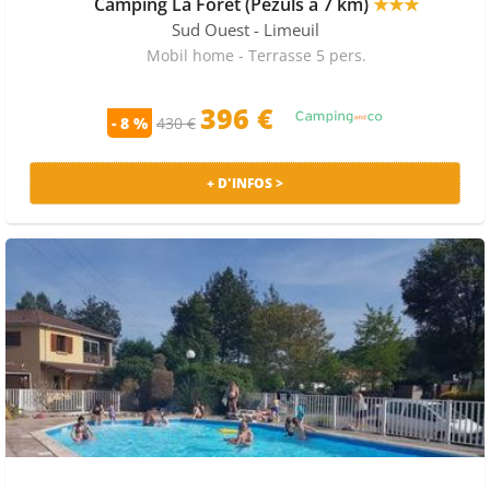
Camping La Foret (Pezuls à 7 km)
★★★
Sud Ouest
- Limeuil
Mobil home - Terrasse 5 pers.
396 €
- 8 %
430 €
+ D'INFOS >