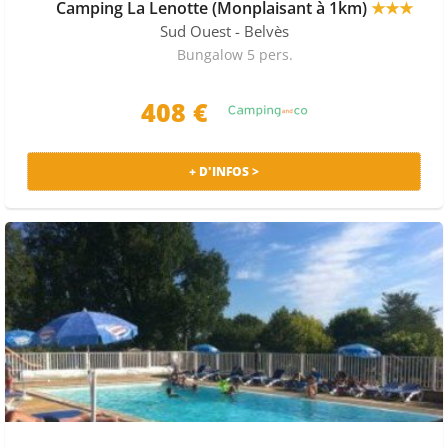
Camping La Lenotte (Monplaisant à 1km)
★★★
Sud Ouest
- Belvès
Bungalow 5 pers.
408 €
+ D'INFOS >