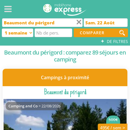
COMPARER
+
DE FILTRES
Beaumont du périgord : comparez 89 séjours en
camping
Campings à proximité
Beaumont du périgord
Camping and Co
> 22/08/2026
500€
495€ / sem >