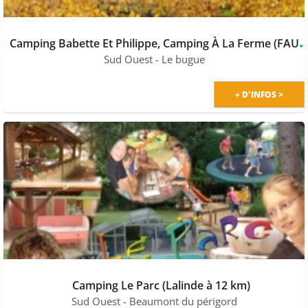
amping Babette Et Philippe, Camping À L
Sud Ouest
- Le bugue
+ D'INFOS >
Camping Le Parc (Lalinde à 12 km)
Sud Ouest
- Beaumont du périgord