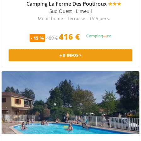
Camping La Ferme Des Poutiroux
★★★
Sud Ouest
- Limeuil
Mobil home - Terrasse - TV 5 pers.
416 €
- 15 %
489 €
+ D'INFOS >