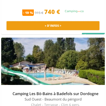
740 €
- 19 %
915 €
+ D'INFOS >
PRIX MALIN
Camping Les Bö-Bains à Badefols sur Dordogne
Sud Ouest
- Beaumont du périgord
Chalet - Terrasse - Clim 6 pers.