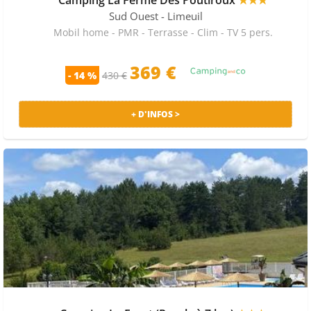
Sud Ouest
- Limeuil
Mobil home - PMR - Terrasse - Clim - TV 5 pers.
369 €
- 14 %
430 €
+ D'INFOS >