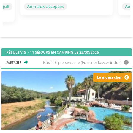
ygulf
Animaux acceptés
Aoû
RÉSULTATS >
11
SÉJOURS EN CAMPING LE 22/08/2026
Prix TTC par semaine (Frais de dossier inclus)
PARTAGER
Le moins cher