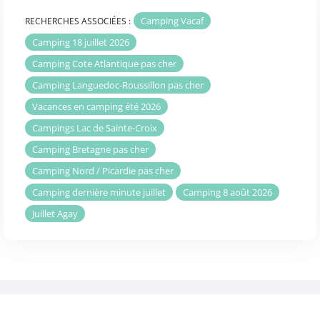
Camping Vacaf
RECHERCHES ASSOCIÉES :
Camping 18 juillet 2026
Camping Cote Atlantique pas cher
Camping Languedoc-Roussillon pas cher
Vacances en camping été 2026
Campings Lac de Sainte-Croix
Camping Bretagne pas cher
Camping Nord / Picardie pas cher
Camping dernière minute juillet
Camping 8 août 2026
Juillet Agay