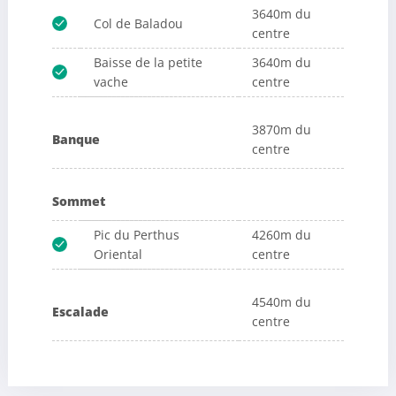
3640m du
Col de Baladou
centre
Baisse de la petite
3640m du
vache
centre
3870m du
Banque
centre
Sommet
Pic du Perthus
4260m du
Oriental
centre
4540m du
Escalade
centre