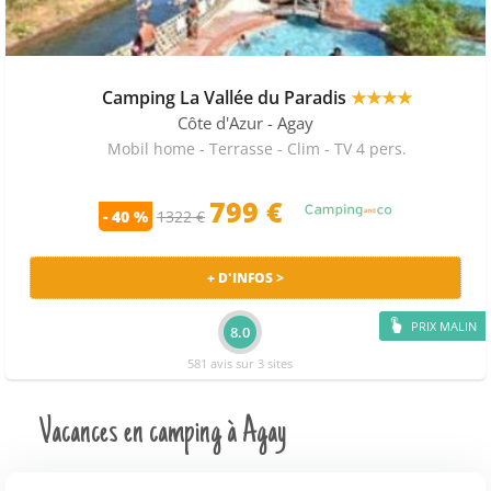
Camping La Vallée du Paradis
★★★★
Côte d'Azur
- Agay
Mobil home - Terrasse - Clim - TV 4 pers.
799 €
- 40 %
1322 €
+ D'INFOS >
PRIX MALIN
8.0
581 avis sur 3 sites
Vacances en camping à Agay