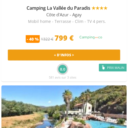
Camping La Vallée du Paradis
★★★★
Côte d'Azur
- Agay
Mobil home - Terrasse - Clim - TV 4 pers.
799
€
- 40 %
1322 €
+ D'INFOS >
PRIX MALIN
8.0
581 avis sur 3 sites