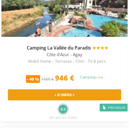
Camping La Vallée du Paradis
★★★★
Côte d'Azur
- Agay
Mobil home - Terrasse - Clim - TV 8 pers.
946 €
- 40 %
1565 €
+ D'INFOS >
PRIX MALIN
8.0
581 avis sur 3 sites