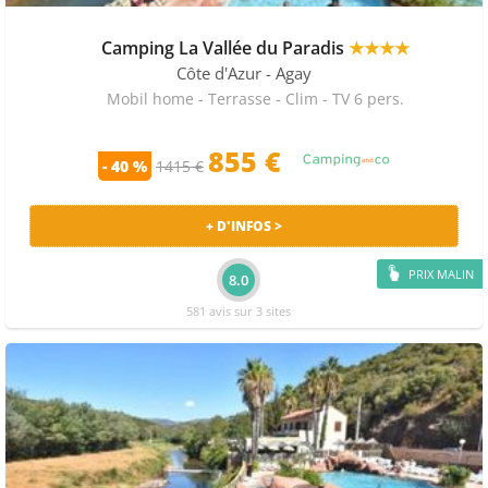
sur Agay à réserver chez 6 marchands partenaires dont
La France Du Nord au Sud, Odalys et Camping-and-co.
Camping La Vallée du Paradis
★★★★
Côte d'Azur
- Agay
TOPS CAMPINGS SUR AGAY
Mobil home - Terrasse - Clim - TV 6 pers.
Il y a à Agay 553 bungalows avec des commerces à
proximité, 553 hébergements avec un restaurant sur
855 €
place et 553 bungalows 4 étoiles. Les campings les plus
- 40 %
1415 €
réservés sont le Camping La Vallée du Paradis et le
Camping Le Dramont.
+ D'INFOS >
QUE FAIRE À AGAY ?
PRIX MALIN
A côté de Agay voici les principales curiosités : Chapelle
8.0
d'Agay. En ce qui concerne les supermarchés vous
581 avis sur 3 sites
pouvez vous rendre au Spar, au Super U ou au Spar. En
termes de restaurants, nous vous conseillons d'aller
aux Flots Bleus ou aux Flots Bleus Snack.
PRIX MOYENS ET PROMOS CAMPINGS À AGAY
Le camping au prix le plus bas sur Agay sur la saison
est 209€ pour 7 nuits en
arrivant le 31 Avril.
A Agay,