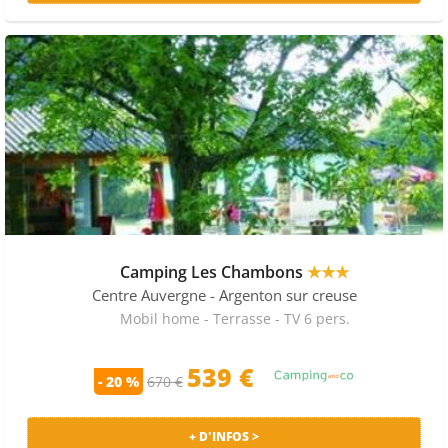
Camping Les Chambons
★★★
Centre Auvergne
- Argenton sur creuse
Mobil home - Terrasse - TV 6 pers.
539 €
- 20 %
670 €
+ D'INFOS >