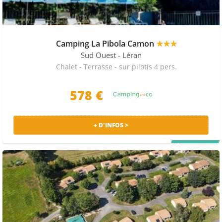
Camping La Pibola Camon
★★★
Sud Ouest
- Léran
Chalet - Terrasse - sur pilotis 4 pers.
578 €
+ D'INFOS >
PRIX MALIN