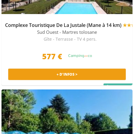
Complexe Touristique De La Justale (Mane à 14 km)
★★
Sud Ouest
- Martres tolosane
Gîte - Terrasse - TV 4 pers.
577 €
+ D'INFOS >
PRIX MALIN