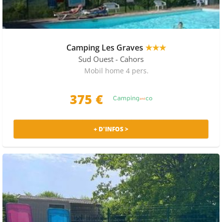
Camping Les Graves
★★★
Sud Ouest
- Cahors
Mobil home 4 pers.
375
€
+ D'INFOS >