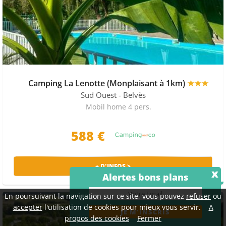
Camping La Lenotte (Monplaisant à 1km)
★★★
Sud Ouest
- Belvès
Mobil home 4 pers.
588 €
+ D'INFOS >
x
Alertes bons plans
PRIX MALIN
En poursuivant la navigation sur ce site, vous pouvez
refuser
ou
accepter
l'utilisation de cookies pour mieux vous servir.
A
propos des cookies
Fermer