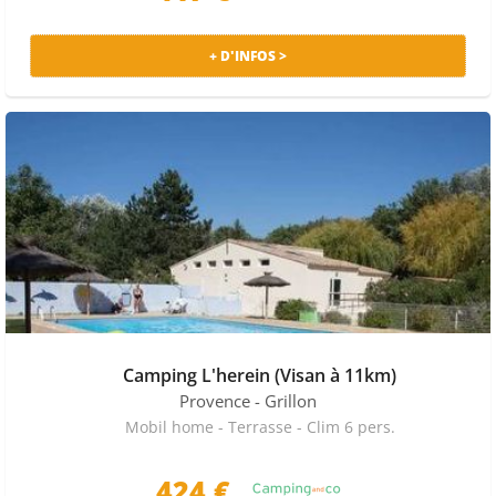
vous avez des campings 3, 4 ou 5 étoiles. Si vous
souhaitez prendre avec vous votre animal de
+ D'INFOS >
compagnie, c'est possible, il vous suffit de chercher
parmi les campings disponible le 4 juillet ceux qui
autorisent les animaux domestiques.
Côté hébergement, vous pourrez séjourner dans des
mobil-homes spacieux, des chalets confortables, des
gîtes, des caravanes, des gamping ou tout simplement
sur un emplacement dans une tente ou camping-car.
Le saviez-vous ?
Sur notre comparateur camping, tous les prix sont TTC
et incluent les frais de dossier. Ainsi, cet affichage offre
Camping L'herein (Visan à 11km)
une plus grande transparence à l’internaute.
Provence
- Grillon
Mobil home - Terrasse - Clim 6 pers.
Voir aussi les locations de mobil home sur les autres semaines
en juillet :
Camping 11 juillet 2026
|
Camping 18 juillet 2026
|
424 €
Camping 25 juillet 2026