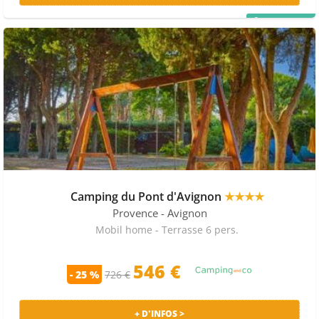
PRIX MALIN
Camping du Pont d'Avignon
★★★★
Provence
- Avignon
Mobil home - Terrasse 6 pers.
546 €
- 25 %
726 €
+ D'INFOS >