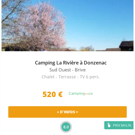
Camping La Rivière à Donzenac
Sud Ouest
- Brive
Chalet - Terrasse - TV 6 pers.
520 €
+ D'INFOS >
PRIX MALIN
8.0