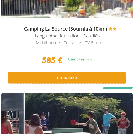
Camping La Source (Sournia à 10km)
★★
Languedoc Roussillon
- Caudiès
Mobil home - Terrasse - TV 5 pers.
585 €
+ D'INFOS >
PRIX MALIN