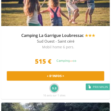
Camping La Garrigue Loubressac
★★★
Sud Ouest
- Saint céré
Mobil home 6 pers.
515 €
+ D'INFOS >
PRIX MALIN
9.8
16 avis sur 1 sites