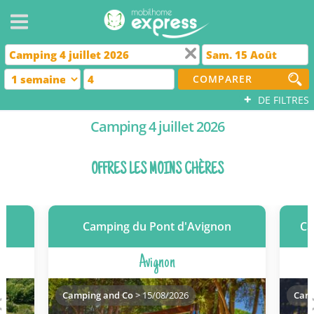
COMPARER
+
DE FILTRES
Camping 4 juillet 2026
OFFRES LES MOINS CHÈRES
Camping du Pont d'Avignon
Ca
Avignon
Camping and Co
> 15/08/2026
Camp