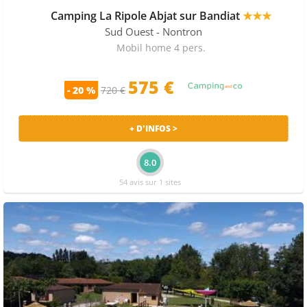
Camping La Ripole Abjat sur Bandiat
★★★
Sud Ouest
- Nontron
Mobil home 4 pers.
575 €
- 20 %
720 €
+ D'INFOS >
8.0
54 avis sur 1 sites