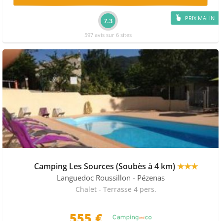
PRIX MALIN
7.3
597 avis sur 6 sites
Camping Les Sources (Soubès à 4 km)
★★★
Languedoc Roussillon
- Pézenas
Chalet - Terrasse 4 pers.
555 €