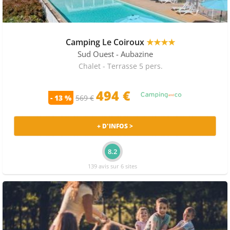
Camping Le Coiroux
★★★★
Sud Ouest
- Aubazine
Chalet - Terrasse 5 pers.
494 €
- 13 %
569 €
+ D'INFOS >
8.2
139 avis sur 6 sites