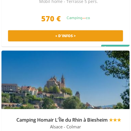
Mobil home - Terrasse 5 pers.
570 €
+ D'INFOS >
PRIX MALIN
Camping Homair L'Île du Rhin à Biesheim
★★★
Alsace
- Colmar