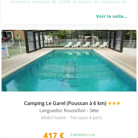
première semaine de juillet et partez en vacances en
France,
Italie et Espagne à petit prix. Pour une location
de mobil home correspondant à vos attentes,
Voir la suite...
sélectionnez des critères précis comme camping en
bord de mer, avec piscine ou acceptant les animaux
pour affiner au mieux votre recherche.
Activités, services et logements des offres de
camping pour la semaine du 4 juillet
Mobilhome Express répertorie pour vous de
nombreuses offres intéressantes pour la période du 4
juillet . Les différents campings proposent plusieurs
activités, services et différents hébergements. Certains
mettent à votre disposition des services comme : une
Camping Le Garel (Poussan à 6 km)
★★★
piscine couverte, une piscine chauffée, un restaurant,
une aire de jeux, un terrain de sport, un espace de
Languedoc Roussillon
- Sète
bien-être, une salle de jeux, un accès au wifi, etc ... Bien
Mobil home - Terrasse 4 pers.
sûr tout dépend du camping choisi.
417 €
Parmi les offres présentées par Mobilhome Express ,