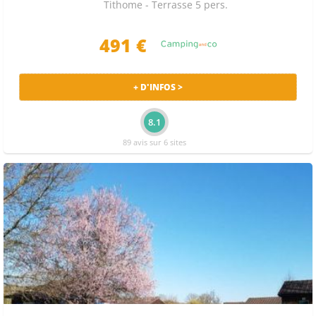
Tithome - Terrasse 5 pers.
491 €
+ D'INFOS >
8.1
89 avis sur 6 sites