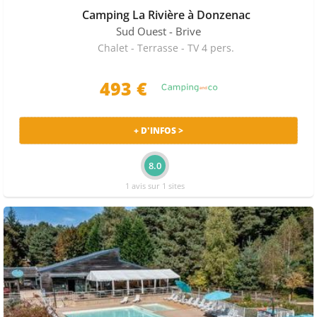
Camping La Rivière à Donzenac
Sud Ouest
- Brive
Chalet - Terrasse - TV 4 pers.
493 €
+ D'INFOS >
8.0
1 avis sur 1 sites