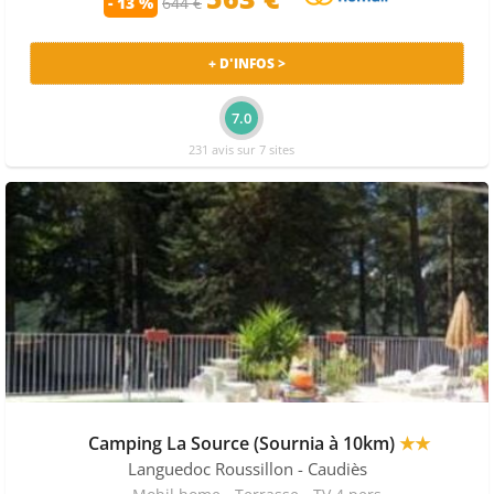
- 13 %
644 €
+ D'INFOS >
7.0
231 avis sur 7 sites
Camping La Source (Sournia à 10km)
★★
Languedoc Roussillon
- Caudiès