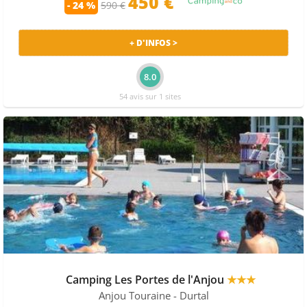
450 €
- 24 %
590 €
+ D'INFOS >
8.0
54 avis sur 1 sites
Camping Les Portes de l'Anjou
★★★
Anjou Touraine
- Durtal