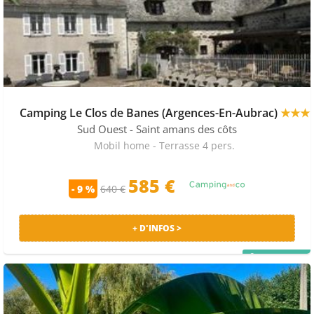
Camping Le Clos de Banes (Argences-En-Aubrac)
★★★
Sud Ouest
- Saint amans des côts
Mobil home - Terrasse 4 pers.
585 €
- 9 %
640 €
+ D'INFOS >
PRIX MALIN