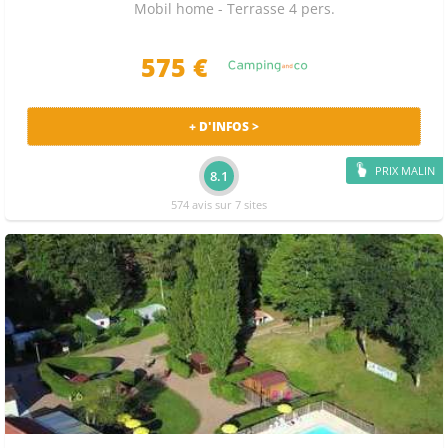
Mobil home - Terrasse 4 pers.
575 €
+ D'INFOS >
PRIX MALIN
8.1
574 avis sur 7 sites