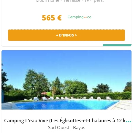
Mobil home - Terrasse - TV 4 pers.
565 €
+ D'INFOS >
PRIX MALIN
C
amping L'eau Vive (Les Églisottes-et-Chalaures à 12 km)
Sud Ouest
- Bayas