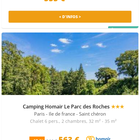
+ D'INFOS >
PRIX MALIN
Camping Homair Le Parc des Roches
★★★
Paris - Ile de france
- Saint chéron
Chalet 6 pers., 2 chambres, 32 m² - 35 m²
563 €