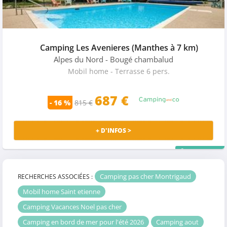
Camping Les Avenieres (Manthes à 7 km)
Alpes du Nord
- Bougé chambalud
Mobil home - Terrasse 6 pers.
687 €
- 16 %
815 €
+ D'INFOS >
PRIX MALIN
Camping pas cher Montrigaud
RECHERCHES ASSOCIÉES :
Mobil home Saint etienne
Camping Vacances Noel pas cher
Camping en bord de mer pour l'été 2026
Camping aout