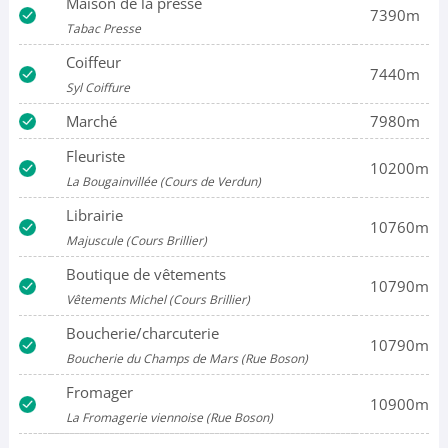
Maison de la presse
7390m
Tabac Presse
Coiffeur
7440m
Syl Coiffure
Marché
7980m
Fleuriste
10200m
La Bougainvillée (Cours de Verdun)
Librairie
10760m
Majuscule (Cours Brillier)
Boutique de vêtements
10790m
Vêtements Michel (Cours Brillier)
Boucherie/charcuterie
10790m
Boucherie du Champs de Mars (Rue Boson)
Fromager
10900m
La Fromagerie viennoise (Rue Boson)