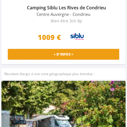
Camping Siblu Les Rives de Condrieu
Centre Auvergne
- Condrieu
Bien-être 3ch 8p
1009 €
+ D'INFOS >
Résultats élargis à une zone géographique plus étendue :