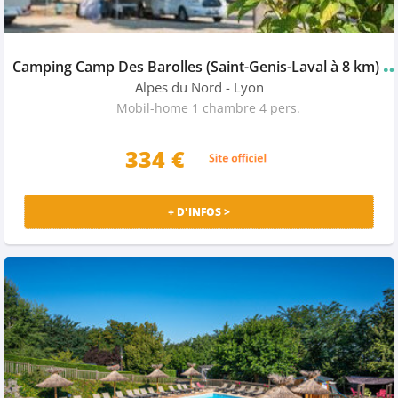
amping Camp Des Barolles (Saint-Genis-Laval
★
Alpes du Nord
- Lyon
Mobil-home 1 chambre 4 pers.
334 €
+ D'INFOS >