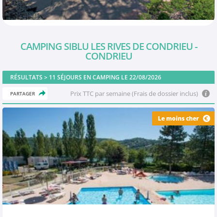
CAMPING SIBLU LES RIVES DE CONDRIEU -
CONDRIEU
RÉSULTATS >
11
SÉJOURS EN CAMPING LE 22/08/2026
Prix TTC par semaine (Frais de dossier inclus)
PARTAGER
Le moins cher