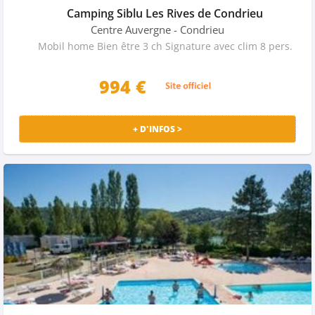
Camping Siblu Les Rives de Condrieu
Centre Auvergne
- Condrieu
Mobil home Bien être 3 ch Signature avec clim 8 pers.
994 €
+ D'INFOS >