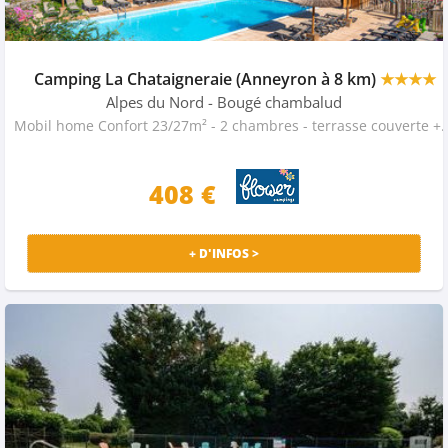
Camping La Chataigneraie (Anneyron à 8 km)
★★★★
Alpes du Nord
- Bougé chambalud
Mobil home Confort 23/27m² - 2 chambres - terra
408 €
+ D'INFOS >