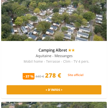
Camping Albret
★★
Aquitaine
- Messanges
Mobil home - Terrasse - Clim - TV 4 pers.
278 €
- 37 %
440 €
+ D'INFOS >