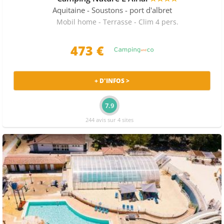
Aquitaine
- Soustons - port d'albret
Mobil home - Terrasse - Clim 4 pers.
473
€
+ D'INFOS >
7.9
244 avis sur 4 sites