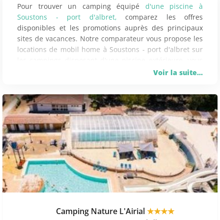
Pour trouver un camping équipé
d'une piscine à
Soustons - port d'albret,
comparez les offres
disponibles et les promotions auprès des principaux
sites de vacances. Notre comparateur vous propose les
locations de mobil home à Soustons - port d'albret sur
les campings disposant d'une piscine extérieure, vous
pourrez profiter du beau temps et vous baigner
Voir la suite...
directement au sein de votre domaine de plein-air.
Vous pouvez comparer 734 séjours disponibles en
mobil home avec piscine à Soustons - port d'albret. Les
tops
campings sont le Camping Sandaya Soustons
Village (noté 91/100) ou le Camping L'Airial (noté
79/100).
La semaine en mobilhome avec piscine la
moins chère sur Soustons - port d'albret est le Camping
L'Airial (154€ pour 7 nuits en arrivant le 12 Juin). Les
locations dans ce camping, avec piscine couverte, avec
animaux acceptés et avec laverie automatique, vous
assurent des vacances confortables.
En juillet,
il faut
compter en moyenne 798 € pour une semaine en
Camping Nature L'Airial
★★★★
camping à Soustons - port d'albret. Les prix démarrent