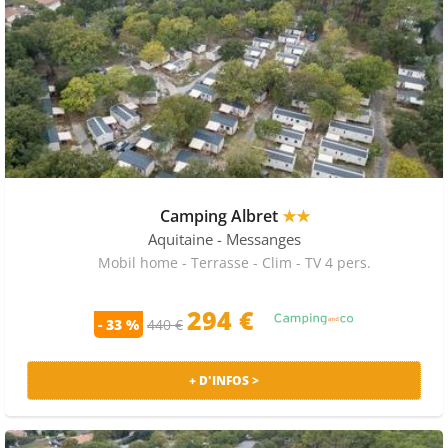
Camping Albret
★★
Aquitaine
- Messanges
Mobil home - Terrasse - Clim - TV 4 pers.
294 €
- 33 %
440 €
+ D'INFOS >