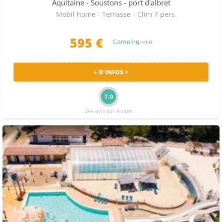
à 532 €. Comptez en moyenne 850€/semaine pour un
Aquitaine
- Soustons - port d'albret
mobile home en août.
Le séjour le moins cher est à 375
Mobil home - Terrasse - Clim 7 pers.
€. Si vous préférez découvrir plus de campings,
regardez en outre le Camping Lou Pignada (Messanges),
595 €
le Camping Messanges (Messanges).
+ D'INFOS >
7.9
244 avis sur 4 sites