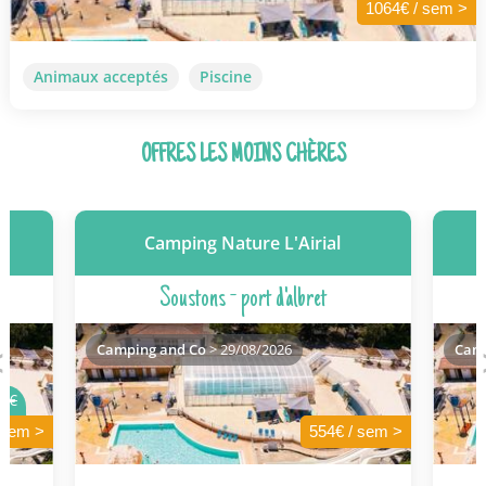
1064€ / sem >
Animaux acceptés
Piscine
OFFRES LES MOINS CHÈRES
Camping Nature L'Airial
Soustons - port d'albret
Camping and Co
> 29/08/2026
Camp
9€
 sem >
554€ / sem >