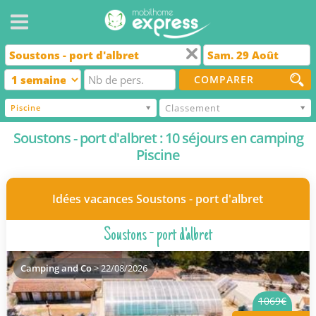
COMPARER
Classement
Piscine
Soustons - port d'albret : 10 séjours en camping
Piscine
Idées vacances Soustons - port d'albret
Soustons - port d'albret
Camping and Co
> 22/08/2026
1069€