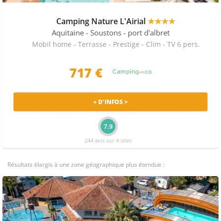
Camping Nature L'Airial
★★★★
Aquitaine
- Soustons - port d'albret
Mobil home - Terrasse - Prestige - Clim - TV 6 pers.
717 €
+ D'INFOS >
7.9
244 avis sur 4 sites
Résultats élargis à une zone géographique plus étendue :