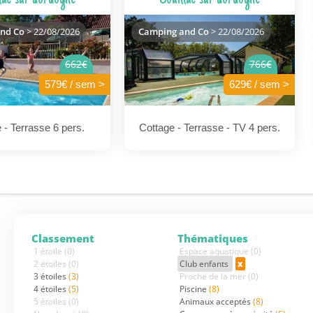
nd Co
> 22/08/2026
Camping and Co
> 22/08/2026
662€
766€
579€ / sem >
629€ / sem >
 - Terrasse 6 pers.
Cottage - Terrasse - TV 4 pers.
Classement
Thématiques
1 étoile
(0)
Espace aquatique
(0)
2 étoiles
(0)
Club enfants
x
3 étoiles
(3)
Proche de la mer
(0)
4 étoiles
(5)
Piscine
(8)
5 étoiles
(0)
Animaux acceptés
(8)