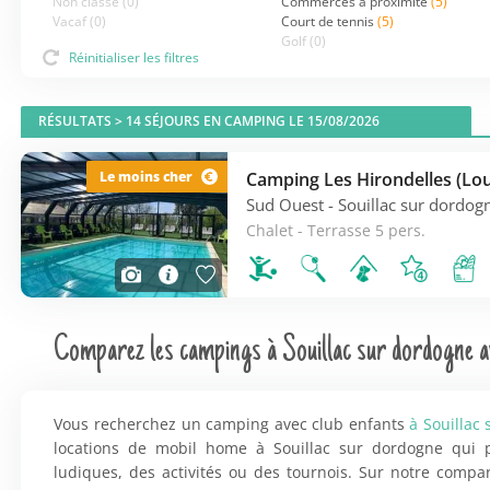
Non classé
(0)
Commerces à proximité
(5)
Vacaf
(0)
Court de tennis
(5)
Golf
(0)
Réinitialiser les filtres
RÉSULTATS >
14
SÉJOURS EN CAMPING LE 15/08/2026
Le moins cher
Sud Ouest
- Souillac sur dordog
Chalet - Terrasse 5 pers.
Comparez les campings à Souillac sur dordogne av
Vous recherchez un camping avec club enfants
à Souillac
locations de mobil home à Souillac sur dordogne qui p
ludiques, des activités ou des tournois. Sur notre comp