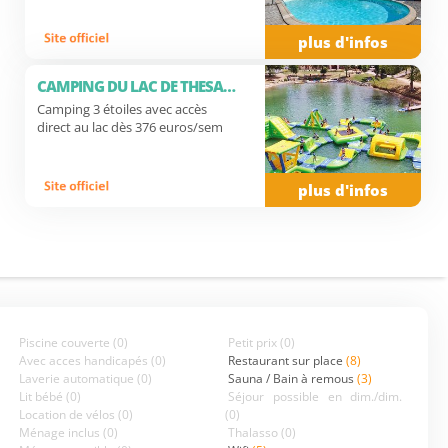
plus d'infos
CAMPING DU LAC DE THESAUQUE
Camping 3 étoiles avec accès
direct au lac dès 376 euros/sem
plus d'infos
Piscine couverte
(0)
Petit prix
(0)
Avec acces handicapés
(0)
Restaurant sur place
(8)
Laverie automatique
(0)
Sauna / Bain à remous
(3)
Lit bébé
(0)
Séjour possible en dim./dim.
Location de vélos
(0)
(0)
Ménage inclus
(0)
Thalasso
(0)