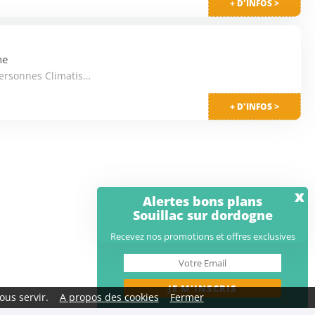
+ D'INFOS >
ne
Mobil-home Prestige 4 Pièces 6 Personnes Climatisé + TV
+ D'INFOS >
x
Alertes bons plans
Souillac sur dordogne
Recevez nos promotions et offres exclusives
ous servir.
A propos des cookies
Fermer