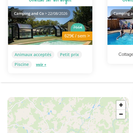
Camping and Co
> 22/08/2026
Camping a
766€
629€ / sem >
Animaux acceptés
Petit prix
Cottage
Piscine
voir +
+
−