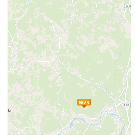
693 €