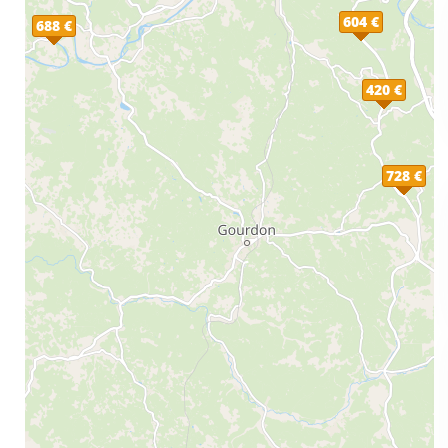
604 €
688 €
420 €
728 €