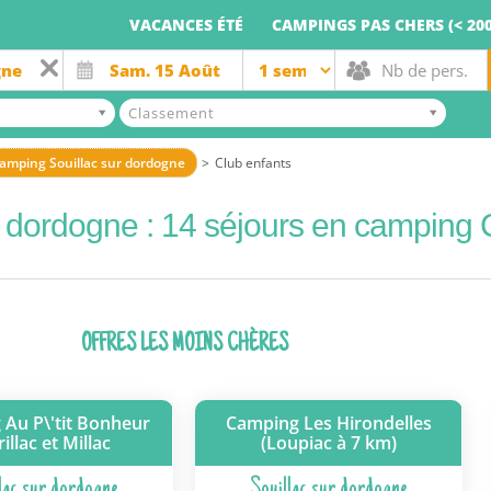
VACANCES ÉTÉ
CAMPINGS PAS CHERS (< 200
Classement
amping Souillac sur dordogne
Club enfants
r dordogne : 14 séjours en camping 
OFFRES LES MOINS CHÈRES
Au P\'tit Bonheur
Camping Les Hirondelles
illac et Millac
(Loupiac à 7 km)
lac sur dordogne
Souillac sur dordogne