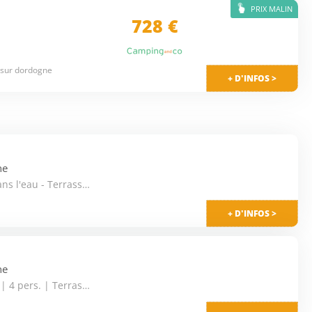
PRIX MALIN
728 €
 sur dordogne
+ D'INFOS >
ne
Mobile Home RIVAGE les pieds dans l'eau - Terrasse couverte 4 pers.
+ D'INFOS >
ne
Mobil-home | Comfort XL | 2 Ch. | 4 pers. | Terrasse surélevée 4 pers.