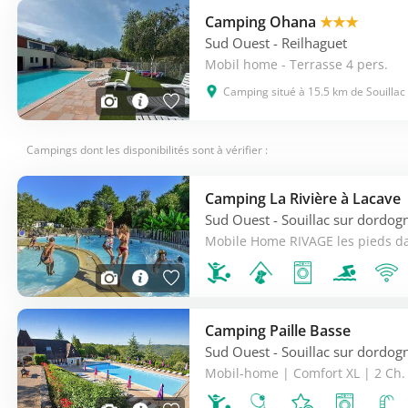
Camping Ohana
★★★
Sud Ouest
- Reilhaguet
Mobil home - Terrasse 4 pers.
Camping situé à 15.5 km de Souillac
Campings dont les disponibilités sont à vérifier :
Camping La Rivière à Lacave
Sud Ouest
- Souillac sur dordog
Camping Paille Basse
Sud Ouest
- Souillac sur dordog