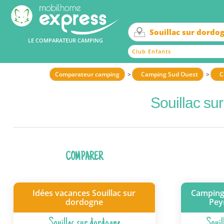
LE COMPARATEUR CAMPING
Club Enfants
Comparateur camping
Camping Sud Ouest
C
Souillac su
COMPARER
Idées vacances Souillac sur
Camping 
dordogne
Peyr
Souillac sur dordogne
Souil