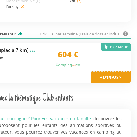
Ménage possible
(0)
Wifi
(5)
Parking
(5)
Prix TTC par semaine (Frais de dossier inclus)
PARTAGER
PRIX MALIN
C
amping Les Hirondelles (Loupiac à 7 km)
★★★★
604
€
ne
+ D'INFOS >
ec la thématique Club enfants
 sur dordogne ? Pour vos vacances en famille,
découvrez les
roposent pour les enfants des animations sportives ou
arateur, vous pourrez trouver vos vacances en camping au