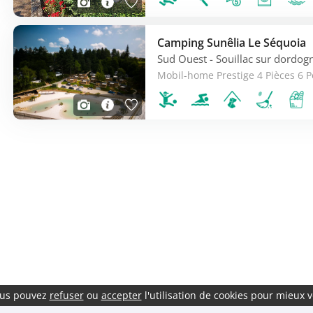
Camping Sunêlia Le Séquoia
Sud Ouest
- Souillac sur dordog
vous pouvez
refuser
ou
accepter
l'utilisation de cookies pour mieux v