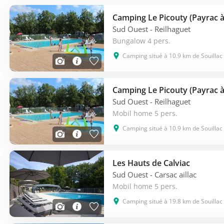
Camping Le Picouty (Payrac 
Sud Ouest
- Reilhaguet
Bungalow 4 pers.
Camping situé à 10.9 km de Souillac
Camping Le Picouty (Payrac 
Sud Ouest
- Reilhaguet
Mobil home 5 pers.
Camping situé à 10.9 km de Souillac
Les Hauts de Calviac
Sud Ouest
- Carsac aillac
Mobil home 5 pers.
Camping situé à 19.8 km de Souillac