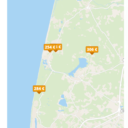
255 €
254 €
306 €
284 €