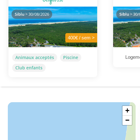
Siblu
> 30/08/2026
Siblu
> 30/
400€ / sem >
Animaux acceptés
Piscine
Logeme
Club enfants
+
−