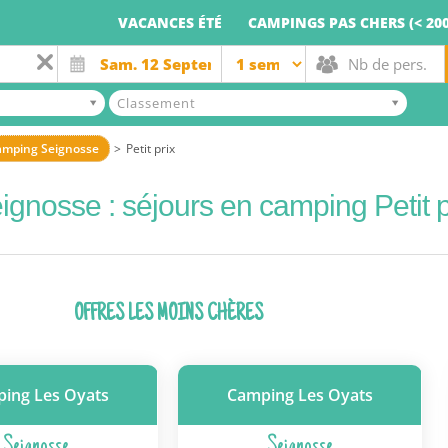
VACANCES ÉTÉ
CAMPINGS PAS CHERS (< 200
Classement
mping Seignosse
Petit prix
ignosse : séjours en camping Petit p
OFFRES LES MOINS CHÈRES
ing Les Oyats
Camping Les Oyats
Seignosse
Seignosse