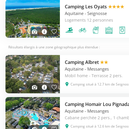
Camping Les Oyats
★★★★
Aquitaine
- Seignosse
Logements 12 personnes
Résultats élargis à une zone géographique plus étendue :
Camping Albret
★★
Aquitaine
- Messanges
Mobil home - Terrasse 2 pers.
Camping situé à 12.7 km de Seignos
Camping Homair Lou Pignad
Aquitaine
- Messanges
Cabane perchée 2 pers., 1 chamb
Camping situé à 12.6 km de Seignos