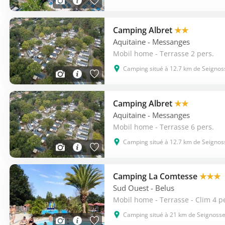
Camping Albret
★★
Aquitaine
- Messanges
Mobil home - Terrasse 2 pers.
Camping situé à 12.7 km de Seignos
Camping Albret
★★
Aquitaine
- Messanges
Mobil home - Terrasse 6 pers.
Camping situé à 12.7 km de Seignos
Camping La Comtesse
★★★
Sud Ouest
- Belus
Mobil home - Terrasse - Clim 4 p
Camping situé à 21 km de Seignoss