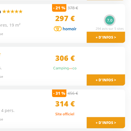
- 21 %
378 €
a
★★★★★
297 €
7.0
res, 19 m²
294 avis sur 5 sites
se
+ D'INFOS >
★
306 €
s.
se
+ D'INFOS >
- 31 %
456 €
314 €
 4 pers.
se
+ D'INFOS >