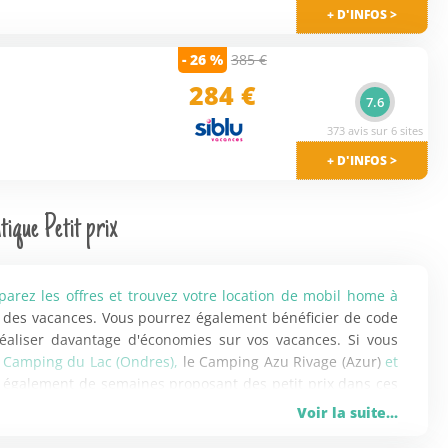
+ D'INFOS >
- 26 %
385 €
284 €
7.6
373 avis sur 6 sites
+ D'INFOS >
ique Petit prix
arez les offres et trouvez votre location de mobil home à
 des vacances. Vous pourrez également bénéficier de code
éaliser davantage d'économies sur vos vacances. Si vous
e Camping du Lac (Ondres),
le Camping Azu Rivage (Azur)
et
 également de semaines proposant des petit prix dans ces
Voir la suite...