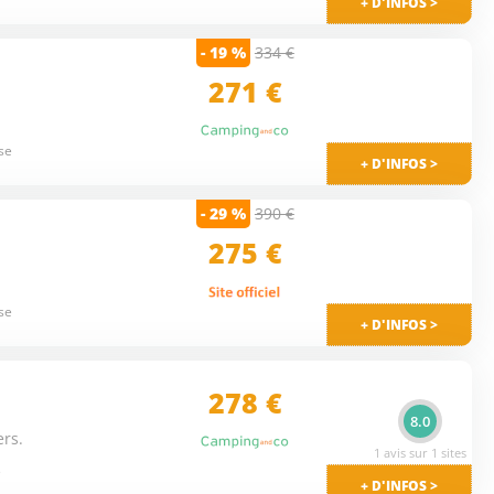
+ D'INFOS >
- 19 %
334 €
271 €
se
+ D'INFOS >
- 29 %
390 €
275 €
se
+ D'INFOS >
278 €
8.0
ers.
1 avis sur 1 sites
e
+ D'INFOS >