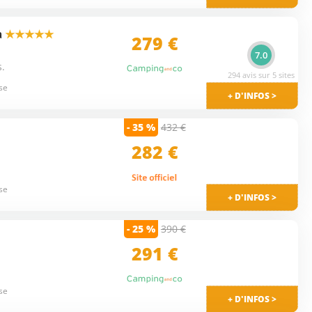
a
★★★★★
279 €
7.0
s.
294 avis sur 5 sites
se
+ D'INFOS >
- 35 %
432 €
282 €
se
+ D'INFOS >
- 25 %
390 €
291 €
se
+ D'INFOS >