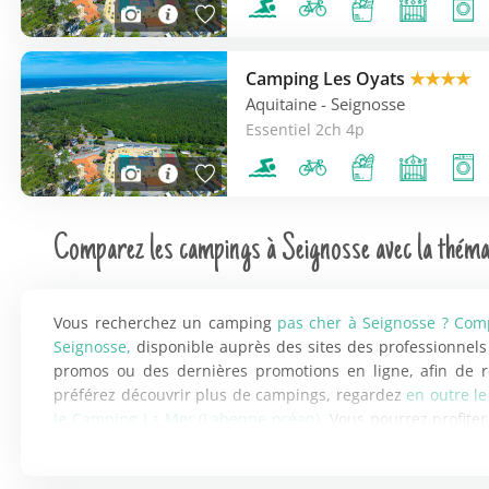
Camping Les Oyats
★★★★
Aquitaine
- Seignosse
Essentiel 2ch 4p
Comparez les campings à Seignosse avec la thémat
Vous recherchez un camping
pas cher à Seignosse ? Comp
Seignosse,
disponible auprès des sites des professionnels
promos ou des dernières promotions en ligne, afin de r
préférez découvrir plus de campings, regardez
en outre l
le Camping La Mer (Labenne océan).
Vous pourrez profiter
campings.