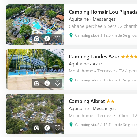
Camping Homair Lou Pignad
Aquitaine
- Messanges
Cabane perchée 5 pers., 2 chamb
Camping situé à 12.6 km de Seignos
Camping Landes Azur
★★★
Aquitaine
- Azur
Mobil home - Terrasse - TV 4 per
Camping situé à 13.4 km de Seignos
Camping Albret
★★
Aquitaine
- Messanges
Mobil home - Terrasse - Clim - TV
Camping situé à 12.7 km de Seignos