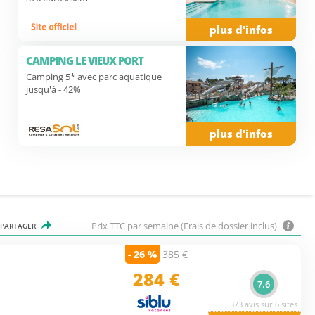
plus d'infos
CAMPING LE VIEUX PORT
Camping 5* avec parc aquatique
jusqu'à - 42%
plus d'infos
Prix TTC par semaine (Frais de dossier inclus)
PARTAGER
- 26 %
385 €
284
€
7.6
373 avis sur 6 sites