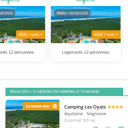
08/2026
Siblu
> 30/08/2026
400€ / sem >
400€ / sem >
nts 12 personnes
Logements 12 personnes
RÉSULTATS >
21
SÉJOURS EN CAMPING LE 12/09/2026
Camping Les Oyats
★★★★
Le moins cher
Aquitaine
- Seignosse
Essentiel 3ch 6p