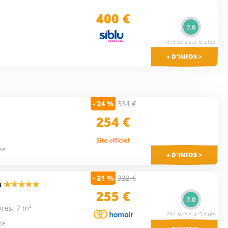
400 €
7.6
373 avis sur 6 sites
+ D'INFOS >
- 24 %
334 €
254 €
se
+ D'INFOS >
- 21 %
322 €
a
★★★★★
255 €
7.0
res, 7 m²
294 avis sur 5 sites
se