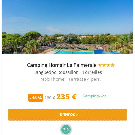
Camping Homair La Palmeraie
★★★★
Languedoc Roussillon
- Torreilles
Mobil home - Terrasse 4 pers.
235 €
- 16 %
280 €
+ D'INFOS >
7.2