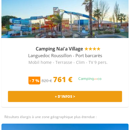
Camping Nai'a Village
★★★★
Languedoc Roussillon
- Port barcarès
Mobil home - Terrasse - Clim - TV 9 pers.
761 €
- 7 %
820 €
+ D'INFOS >
Résultats élargis à une zone géographique plus étendue :