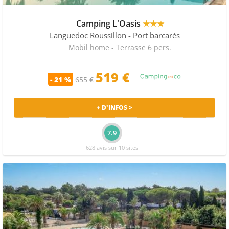
Camping L'Oasis
★★★
Languedoc Roussillon
- Port barcarès
Mobil home - Terrasse 6 pers.
519 €
- 21 %
655 €
+ D'INFOS >
7.9
628 avis sur 10 sites