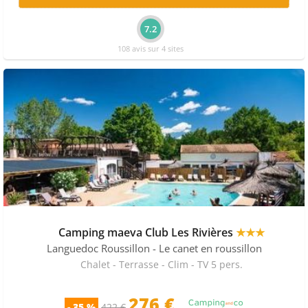
7.2
108 avis sur 4 sites
Camping maeva Club Les Rivières
★★★
Languedoc Roussillon
- Le canet en roussillon
Chalet - Terrasse - Clim - TV 5 pers.
276 €
- 35 %
422 €