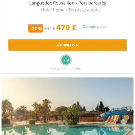
Languedoc Roussillon
- Port barcarès
Mobil home - Terrasse 4 pers.
470 €
- 21 %
592 €
+ D'INFOS >
7.9
628 avis sur 10 sites