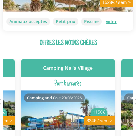
1528€ / sem >
Animaux acceptés
Petit prix
Piscine
voir +
OFFRES LES MOINS CHÈRES
Camping Nai'a Village
Port barcarès
Camping and Co
> 23/08/2026
Camp
9€
1150€
 sem >
834€ / sem >