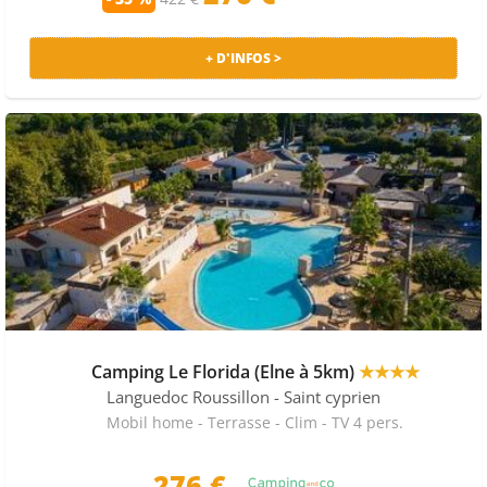
+ D'INFOS >
Camping Le Florida (Elne à 5km)
★★★★
Languedoc Roussillon
- Saint cyprien
Mobil home - Terrasse - Clim - TV 4 pers.
276 €