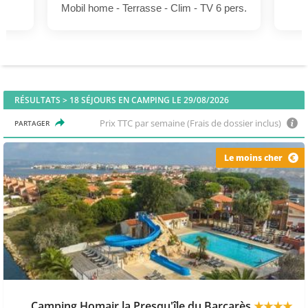
Mobil home - Terrasse - Clim - TV 6 pers.
RÉSULTATS >
18
SÉJOURS EN CAMPING LE 29/08/2026
Prix TTC par semaine (Frais de dossier inclus)
PARTAGER
Le moins cher
Camping Homair la Presqu'île du Barcarès
★★★★