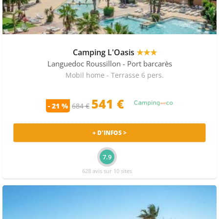
Camping L'Oasis
★★★
Languedoc Roussillon
- Port barcarès
Mobil home - Terrasse 6 pers.
541 €
- 21 %
684 €
+ D'INFOS >
7.9
628 avis sur 10 sites