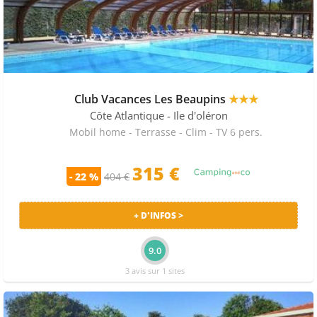
Club Vacances Les Beaupins
★★★
Côte Atlantique
- Ile d'oléron
Mobil home - Terrasse - Clim - TV 6 pers.
315 €
- 22 %
404 €
+ D'INFOS >
9.0
3 avis sur 1 sites