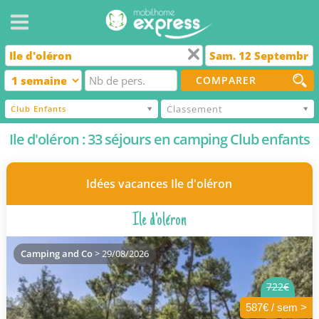
COMPARER
Classement
Club Enfants
Ile d'oléron : 33 séjours en camping Club enfants
Idées vacances Ile d'oléron
Ile d'oléron
Camping and Co
> 29/08/2026
722€
587€ / sem >