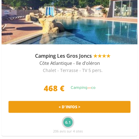
Camping Les Gros Joncs
★★★★
Côte Atlantique
- Ile d'oléron
Chalet - Terrasse - TV 5 pers.
468 €
+ D'INFOS >
6.1
206 avis sur 4 sites