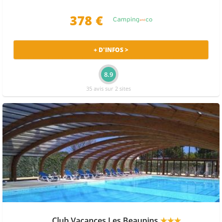
378 €
+ D'INFOS >
8.9
35 avis sur 2 sites
Club Vacances Les Beaupins
★★★