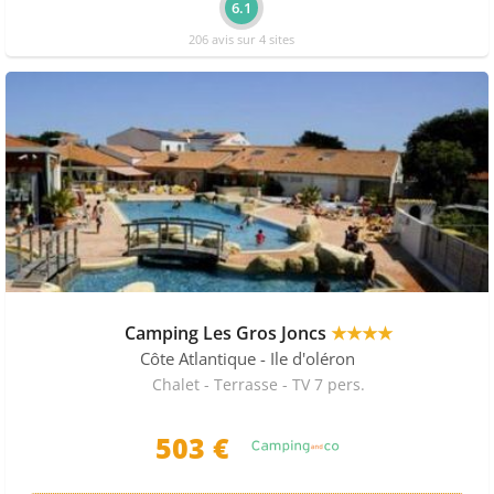
6.1
206 avis sur 4 sites
Camping Les Gros Joncs
★★★★
Côte Atlantique
- Ile d'oléron
Chalet - Terrasse - TV 7 pers.
503 €