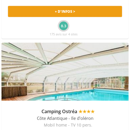
+ D'INFOS >
8.3
175 avis sur 4 sites
Camping Ostréa
★★★★
Côte Atlantique
- Ile d'oléron
Mobil home - TV 10 pers.