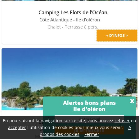
Camping Les Flots de l'Océan
Côte Atlantique
- Ile d'oléron
Chalet - Terrasse 8 pers.
+ D'INFOS >
x
Alertes bons plans
Ile d'oléron
En poursuivant la navigation sur ce site, vous pouvez
refuser
ou
Camping Les Grosses Pierres
accepter
l'utilisation de cookies pour mieux vous servir.
A
Côte Atlantique
- Ile d'oléron
propos des cookies
Fermer
Mobil home - PMR - Terrasse 6 pers.