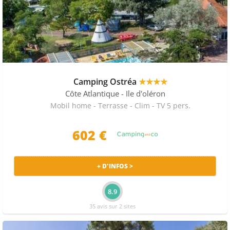
Camping Ostréa
★★★★
Côte Atlantique
- Ile d'oléron
Mobil home - Terrasse - Clim - TV 5 pers.
602 €
+ D'INFOS >
8.9
35 avis sur 2 sites