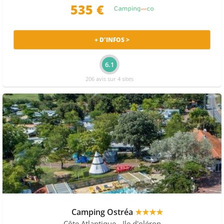
535 €
+ D'INFOS >
6.1
206 avis sur 4 sites
Camping Ostréa
★★★★
Côte Atlantique
- Ile d'oléron