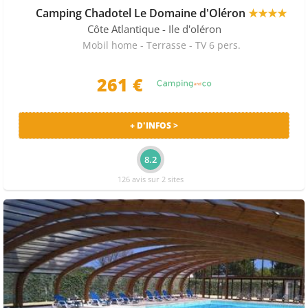
très demandés.
De nombreux établissements avec club
Camping Chadotel Le Domaine d'Oléron
★★★★
enfants, sont disponibles dans les environs.
Côte Atlantique
- Ile d'oléron
Mobil home - Terrasse - TV 6 pers.
261 €
+ D'INFOS >
8.2
126 avis sur 2 sites