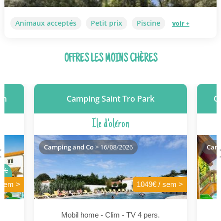
Animaux acceptés
Petit prix
Piscine
voir +
OFFRES LES MOINS CHÈRES
on
Camping Saint Tro Park
C
Ile d'oléron
Camping and Co
> 16/08/2026
Camp
8€
 sem >
1049€ / sem >
Mobil home - Clim - TV 4 pers.