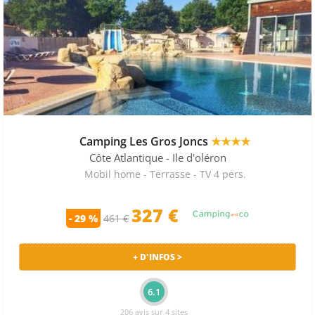
Camping Les Gros Joncs
★★★★
Côte Atlantique
- Ile d'oléron
Mobil home - Terrasse - TV 4 pers.
327 €
- 29 %
461 €
+ D'INFOS >
6.1
206 avis sur 4 sites