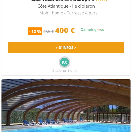
Côte Atlantique
- Ile d'oléron
Mobil home - Terrasse 4 pers.
400 €
- 12 %
455 €
+ D'INFOS >
9.0
3 avis sur 1 sites