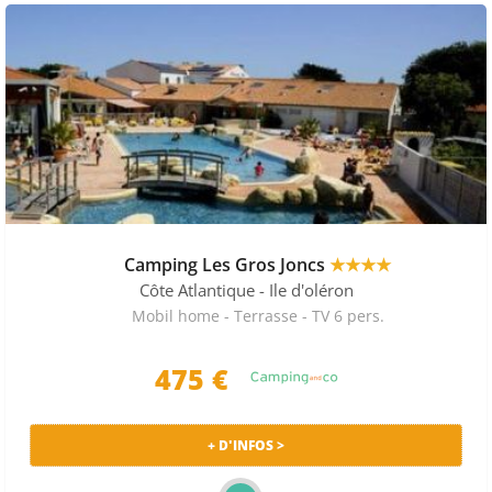
Camping Les Gros Joncs
★★★★
Côte Atlantique
- Ile d'oléron
Mobil home - Terrasse - TV 6 pers.
475 €
+ D'INFOS >