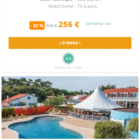
Mobil home - TV 6 pers.
256
€
- 22 %
328 €
+ D'INFOS >
6.5
34 avis sur 2 sites