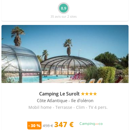
8.9
35 avis sur 2 sites
Camping Le Suroît
★★★★
Côte Atlantique
- Ile d'oléron
Mobil home - Terrasse - Clim - TV 4 pers.
347 €
- 30 %
498 €