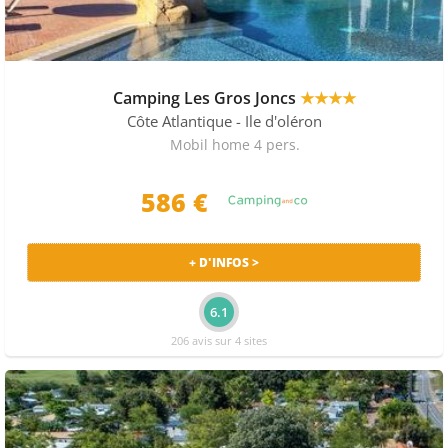
Camping Les Gros Joncs
★★★★
Côte Atlantique
- Ile d'oléron
Mobil home 4 pers.
586 €
+ D'INFOS >
6.1
206 avis sur 4 sites