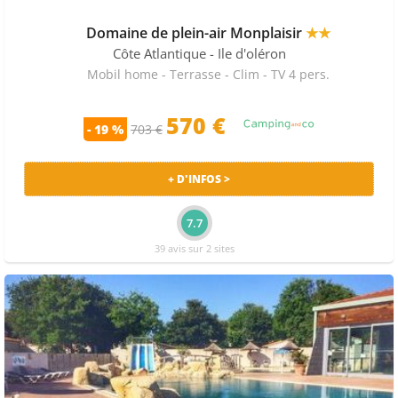
Domaine de plein-air Monplaisir
★★
Côte Atlantique
- Ile d'oléron
Mobil home - Terrasse - Clim - TV 4 pers.
570 €
- 19 %
703 €
+ D'INFOS >
7.7
39 avis sur 2 sites