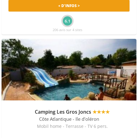
+ D'INFOS >
6.1
206 avis sur 4 sites
Camping Les Gros Joncs
★★★★
Côte Atlantique
- Ile d'oléron
Mobil home - Terrasse - TV 6 pers.