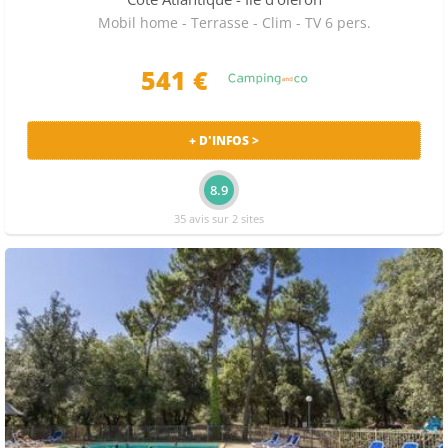
Mobil home - Terrasse - Clim - TV 6 pers.
541 €
+ D'INFOS >
8.9
35 avis sur 2 sites