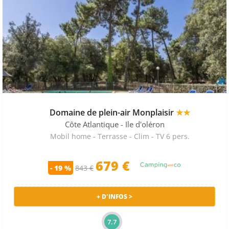
Domaine de plein-air Monplaisir
★★
Côte Atlantique
- Ile d'oléron
Mobil home - Terrasse - Clim - TV 6 pers.
679 €
- 19 %
843 €
+ D'INFOS >
7.7