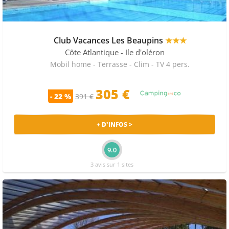
Club Vacances Les Beaupins
★★★
Côte Atlantique
- Ile d'oléron
Mobil home - Terrasse - Clim - TV 4 pers.
305 €
- 22 %
391 €
+ D'INFOS >
9.0
3 avis sur 1 sites