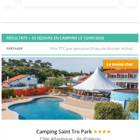
RÉSULTATS >
33
SÉJOURS EN CAMPING LE 12/09/2026
Prix TTC par semaine (Frais de dossier inclus)
PARTAGER
Le moins cher
Camping Saint Tro Park
★★★★
Côte Atlantique
- Ile d'oléron