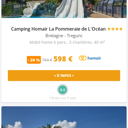
Camping Homair La Pommeraie de L'Océan
★★★★
Bretagne
- Tregunc
Mobil-home 6 pers., 3 chambres, 40 m²
598 €
- 24 %
784 €
+ D'INFOS >
8.6
118 avis sur 5 sites