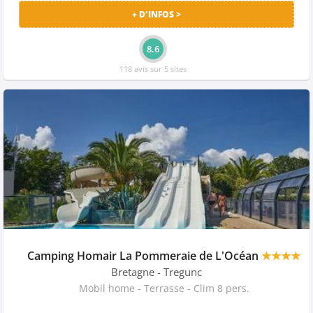
+ D'INFOS >
8.6
118 avis sur 5 sites
Camping Homair La Pommeraie de L'Océan
★★★★
Bretagne
- Tregunc
Mobil home - Terrasse - Clim 8 pers.