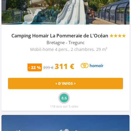
Camping Homair La Pommeraie de L'Océan
★★★★
Bretagne
- Tregunc
Mobil-home 4 pers., 2 chambres, 29 m²
311 €
- 22 %
399 €
+ D'INFOS >
8.6
118 avis sur 5 sites