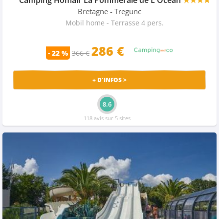
Bretagne
- Tregunc
Mobil home - Terrasse 4 pers.
286
€
- 22 %
366 €
+ D'INFOS >
8.6
118 avis sur 5 sites