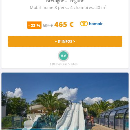
Bretagne
- Tregunc
Mobil-home 8 pers., 4 chambres, 40 m²
465 €
- 23 %
602 €
+ D'INFOS >
8.6
118 avis sur 5 sites