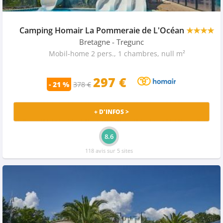
Camping Homair La Pommeraie de L'Océan
★★★★
Bretagne
- Tregunc
Mobil-home 2 pers., 1 chambres, null m²
297 €
- 21 %
378 €
+ D'INFOS >
8.6
118 avis sur 5 sites