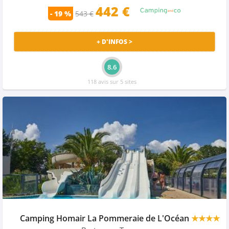
442 €
- 19 %
543 €
+ D'INFOS >
8.6
118 avis sur 5 sites
Camping Homair La Pommeraie de L'Océan
★★★★