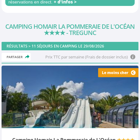
+ d'infos >
réservations en direct.
CAMPING HOMAIR LA POMMERAIE DE L'OCÉAN
★★★★
- TREGUNC
RÉSULTATS >
11
SÉJOURS EN CAMPING LE 29/08/2026
Prix TTC par semaine (Frais de dossier inclus)
PARTAGER
Le moins cher
Camping Homair La Pommeraie de L'Océan
★★★★