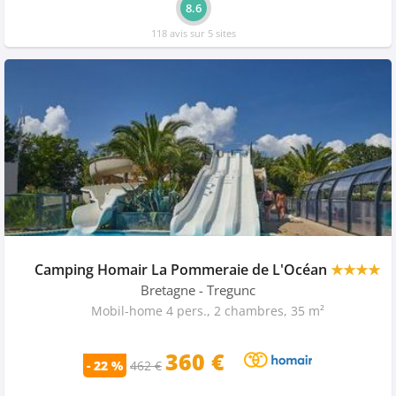
8.6
118 avis sur 5 sites
Camping Homair La Pommeraie de L'Océan
★★★★
Bretagne
- Tregunc
Mobil-home 4 pers., 2 chambres, 35 m²
360 €
- 22 %
462 €