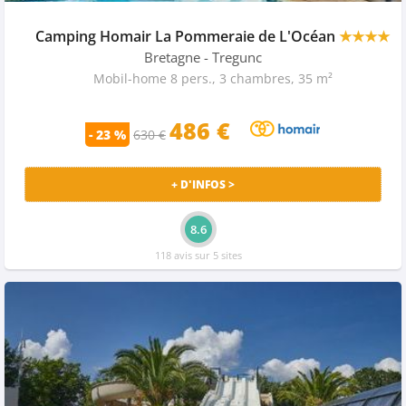
Camping Homair La Pommeraie de L'Océan
★★★★
Bretagne
- Tregunc
Mobil-home 8 pers., 3 chambres, 35 m²
486 €
- 23 %
630 €
+ D'INFOS >
8.6
118 avis sur 5 sites