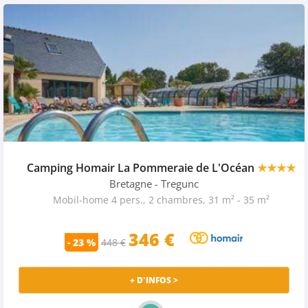
Camping Homair La Pommeraie de L'Océan
★★★★
Bretagne
- Tregunc
Mobil-home 4 pers., 2 chambres, 31 m² - 35 m²
346 €
- 23 %
448 €
+ D'INFOS >