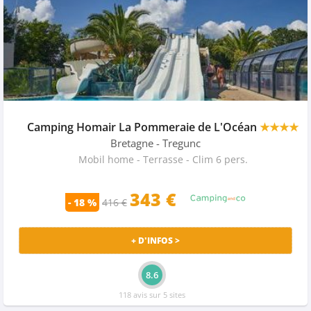
Camping Homair La Pommeraie de L'Océan
★★★★
Bretagne
- Tregunc
Mobil home - Terrasse - Clim 6 pers.
343 €
- 18 %
416 €
+ D'INFOS >
8.6
118 avis sur 5 sites