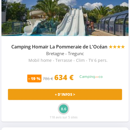
Camping Homair La Pommeraie de L'Océan
★★★★
Bretagne
- Tregunc
Mobil home - Terrasse - Clim - TV 6 pers.
634
€
- 19 %
786 €
+ D'INFOS >
8.6
118 avis sur 5 sites