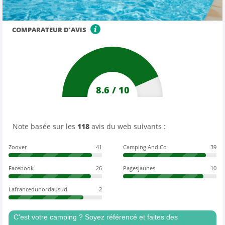
COMPARATEUR D'AVIS
8.6
/
10
Note basée sur les
118
avis du web suivants :
Zoover
41
Camping And Co
39
Facebook
26
Pagesjaunes
10
Lafrancedunordausud
2
C'est votre camping ? Soyez référencé et faites des