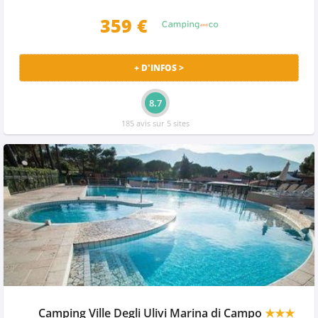
359
€
+ D'INFOS >
8.7
185 avis sur 5 sites
Camping Ville Degli Ulivi Marina di Campo
★★★