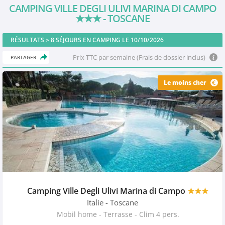
CAMPING VILLE DEGLI ULIVI MARINA DI CAMPO
★★★
- TOSCANE
RÉSULTATS >
8
SÉJOURS EN CAMPING LE 10/10/2026
Prix TTC par semaine (Frais de dossier inclus)
PARTAGER
Le moins cher
Camping Ville Degli Ulivi Marina di Campo
★★★
Italie
- Toscane
Mobil home - Terrasse - Clim 4 pers.