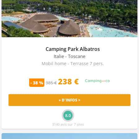
Camping Park Albatros
Italie
- Toscane
Mobil home - Terrasse 7 pers.
238 €
- 38 %
385 €
+ D'INFOS >
8.0
3140 avis sur 7 sites