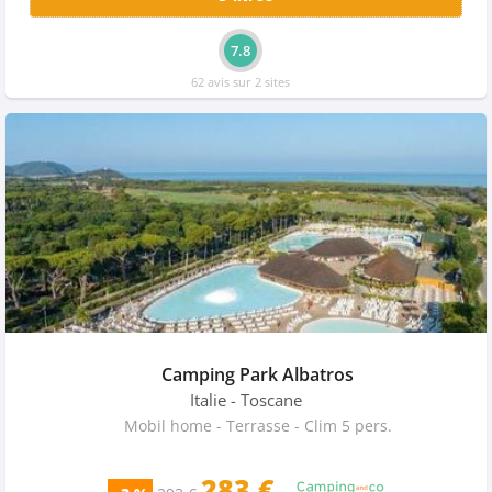
7.8
62 avis sur 2 sites
Camping Park Albatros
Italie
- Toscane
Mobil home - Terrasse - Clim 5 pers.
283 €