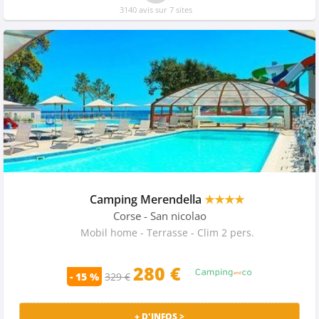
3140 avis sur 7 sites
Camping Merendella
★★★★
Corse
- San nicolao
Mobil home - Terrasse - Clim 2 pers.
280 €
- 15 %
329 €
+ D'INFOS >