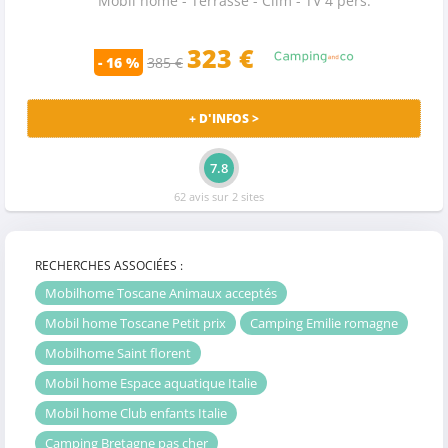
Mobil home - Terrasse - Clim - TV 4 pers.
323
€
- 16 %
385 €
+ D'INFOS >
7.8
62 avis sur 2 sites
RECHERCHES ASSOCIÉES :
Mobilhome Toscane Animaux acceptés
Mobil home Toscane Petit prix
Camping Emilie romagne
Mobilhome Saint florent
Mobil home Espace aquatique Italie
Mobil home Club enfants Italie
Camping Bretagne pas cher