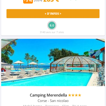
- 3 %
293 €
+ D'INFOS >
8.0
3140 avis sur 7 sites
Camping Merendella
★★★★
Corse
- San nicolao