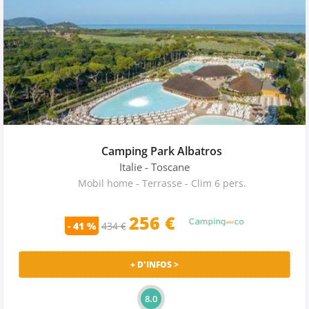
Camping Park Albatros
Italie
- Toscane
Mobil home - Terrasse - Clim 6 pers.
256 €
- 41 %
434 €
+ D'INFOS >
8.0