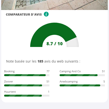
COMPARATEUR D'AVIS
8.7
/
10
Note basée sur les
185
avis du web suivants :
Booking
77
Camping And Co
51
Zoover
51
Anwbcamping
5
Huurtent
1