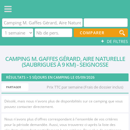
COMPARER
+
DE FILTRES
CAMPING M. GAFFES GÉRARD, AIRE NATURELLE
(SAUBRIGUES À 9 KM) - SEIGNOSSE
RÉSULTATS >
5
SÉJOURS EN CAMPING LE 05/09/2026
Prix TTC par semaine (Frais de dossier inclus)
PARTAGER
Désolé, mais nous n'avons plus de disponibilités sur ce camping que vous
pouvez contacter directement.
Nous n'avons plus d'offres correspondant à l'ensemble de vos critères
pour la période demandée. Aussi, vous trouverez ci-après la liste des