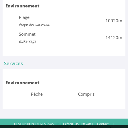
Environnement
Plage
10920m
Plage des casernes
Sommet
14120m
Bizkarraga
Services
Environnement
Pêche
Compris
DESTINATION EXPRESS SAS - RCS Créteil 515 038 248 |
Contact
|