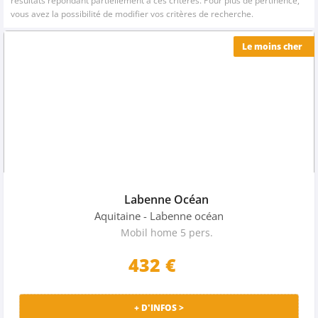
résultats répondant partiellement à ces critères. Pour plus de pertinence,
vous avez la possibilité de modifier vos critères de recherche.
Le moins cher
Labenne Océan
Aquitaine
- Labenne océan
Mobil home 5 pers.
432
€
+ D'INFOS >