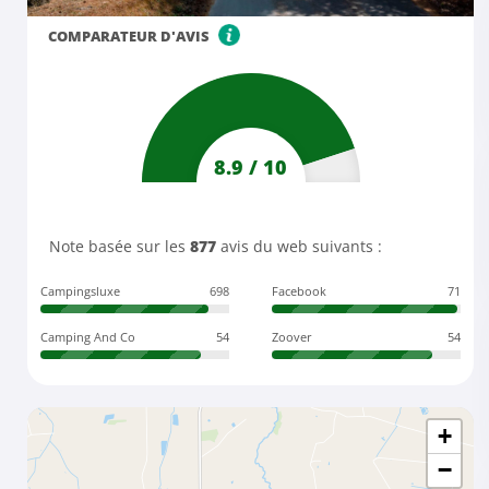
COMPARATEUR D'AVIS
8.9
/
10
Note basée sur les
877
avis du web suivants :
Campingsluxe
698
Facebook
71
Camping And Co
54
Zoover
54
+
−