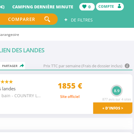
€)
CAMPING DERNIÈRE MINUTE
0
COMPTE
+
COMPARER
DE FILTRES
Garangeoire
ULIEN DES LANDES
Prix TTC par semaine (Frais de dossier inclus)
PARTAGER
★★★★
1855
€
s landes
8.9
CHALET - 2 chambres - 1 salle de bain - COUNTRY LODGE avec TV - 35 m²- 4 pers.
877 avis sur 4 sites
+ D'INFOS >