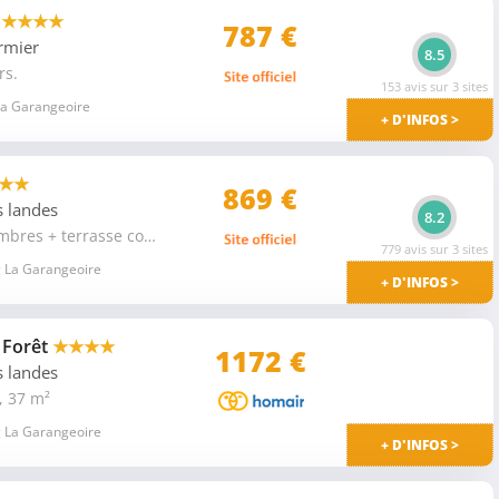
é
★★★★
787 €
ermier
8.5
rs.
153 avis sur 3 sites
La Garangeoire
+ D'INFOS >
★★
869 €
s landes
8.2
Chalet Jardin EDEN 33m² - 2 chambres + terrasse couverte 9m² 6 pers.
779 avis sur 3 sites
 La Garangeoire
+ D'INFOS >
 Forêt
★★★★
1172 €
s landes
, 37 m²
 La Garangeoire
+ D'INFOS >