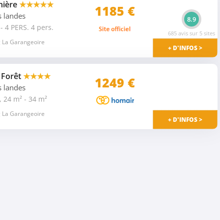
nière
★★★★★
1185 €
s landes
8.9
4 PERS. 4 pers.
685 avis sur 5 sites
 La Garangeoire
+ D'INFOS >
 Forêt
★★★★
1249
€
s landes
 24 m² - 34 m²
 La Garangeoire
+ D'INFOS >