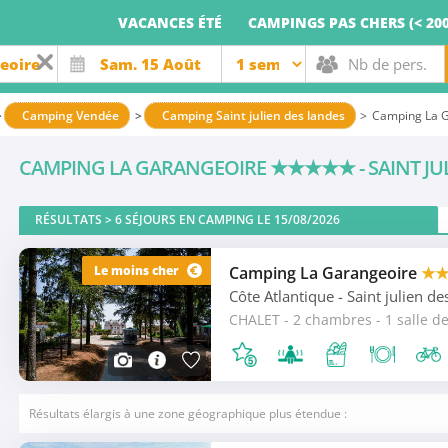
VACANCES ÉTÉ
CAMPINGS PAS CHERS (< 200
Camping Vendée
Camping Saint julien des landes
Camping La 
CAMPING LA GARANGEOIRE
★★★★★
- SAINT J
RÉSULTATS >
6
SÉJOURS EN CAMPING LE 15/08/2026
Le moins cher
Camping La Garangeoire
★
Côte Atlantique
- Saint julien de
Résultats élargis à une zone géographique plus étendue :