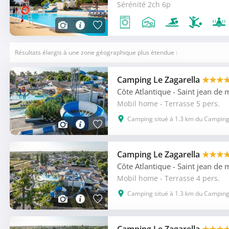
Sérénité 2ch 6p
Résultats élargis à une zone géographique plus étendue :
Camping Le Zagarella
★★★
Côte Atlantique
- Saint jean de
Mobil home - Terrasse 5 pers.
Camping situé à 1.3 km du Camping
Camping Le Zagarella
★★★
Côte Atlantique
- Saint jean de
Mobil home - Terrasse 4 pers.
Camping situé à 1.3 km du Camping