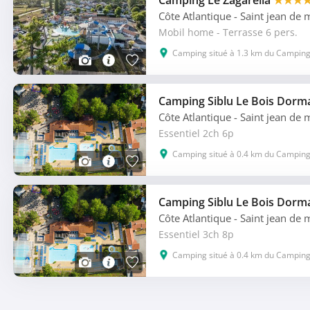
Camping Le Zagarella
★★★
Côte Atlantique
- Saint jean de
Mobil home - Terrasse 6 pers.
Camping situé à 1.3 km du Camping
Camping Siblu Le Bois Dorm
Côte Atlantique
- Saint jean de
Essentiel 2ch 6p
Camping situé à 0.4 km du Camping
Camping Siblu Le Bois Dorm
Côte Atlantique
- Saint jean de
Essentiel 3ch 8p
Camping situé à 0.4 km du Camping