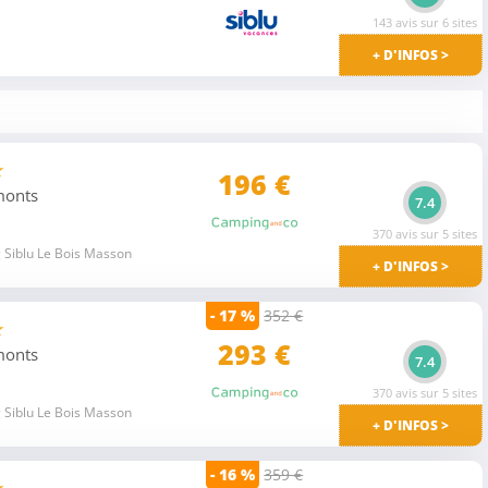
143 avis sur 6 sites
+ D'INFOS >
★
196 €
 monts
7.4
370 avis sur 5 sites
 Siblu Le Bois Masson
+ D'INFOS >
- 17 %
352 €
★
293 €
 monts
7.4
370 avis sur 5 sites
 Siblu Le Bois Masson
+ D'INFOS >
- 16 %
359 €