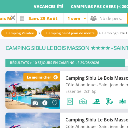
VACANCES ÉTÉ
CAMPINGS PAS CHERS (< 200
Camping Vendée
Camping Saint jean de monts
Camping Siblu 
CAMPING SIBLU LE BOIS MASSON
★★★★
- SAI
RÉSULTATS >
10
SÉJOURS EN CAMPING LE 29/08/2026
Le moins cher
Camping Siblu Le Bois Mass
Côte Atlantique
- Saint jean de
Essentiel 2ch 6p
Camping Siblu Le Bois Mass
Côte Atlantique
- Saint jean de