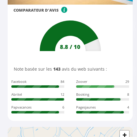
COMPARATEUR D'AVIS
8.8
/
10
Note basée sur les
143
avis du web suivants :
Facebook
84
Zoover
29
Abritel
12
Booking
8
Papvacances
6
Pagesjaunes
4
+