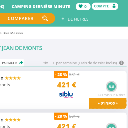
€)
CAMPING DERNIÈRE MINUTE
0
COMPTE
+
COMPARER
DE FILTRES
Le Bois Masson
NT JEAN DE MONTS
Prix TTC par semaine (Frais de dossier inclus)
PARTAGER
- 28 %
581 €
on
★★★★
421
€
 monts
8.8
143 avis sur 6 sites
+ D'INFOS >
- 28 %
581 €
on
★★★★
421 €
 monts