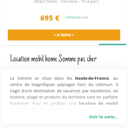
Mobil home - Terrasse - TV 4 pers.
695
€
+ D'INFOS >
PRIX MALIN
Location mobil home Somme pas cher
La Somme se situe dans les
Hauts-de-France
, au
centre de magnifiques paysages hors du commun. Il
s’agit d’une destination de vacances par excellence, où
histoire, plage et produits du territoire sont en parfaite
harmonie. Pour en profiter, une
location de mobil
home dans la Somme pas cher
s’avère être un choix
judicieux. Une fois sur place, vous pourrez partir à la
Voir la suite...
rencontre des magnifiques sites qu’abritent les lieux.