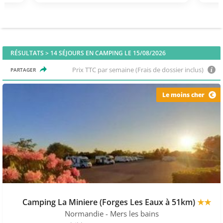
RÉSULTATS >
14
SÉJOURS EN CAMPING LE 15/08/2026
Prix TTC par semaine (Frais de dossier inclus)
PARTAGER
Le moins cher
Camping La Miniere (Forges Les Eaux à 51km)
★★
Normandie
- Mers les bains