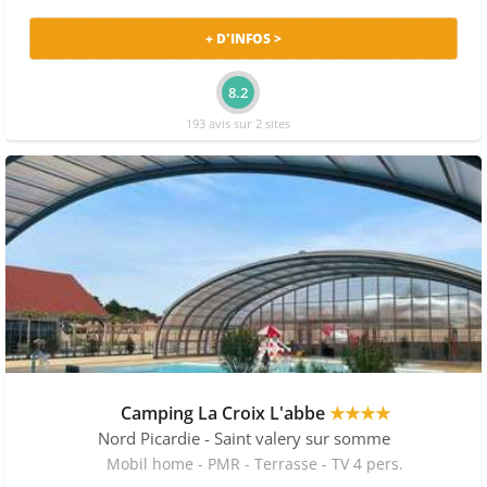
+ D'INFOS >
8.2
193 avis sur 2 sites
Camping La Croix L'abbe
★★★★
Nord Picardie
- Saint valery sur somme
Mobil home - PMR - Terrasse - TV 4 pers.