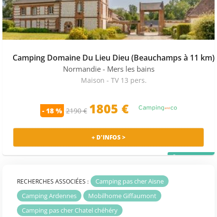
Camping Domaine Du Lieu Dieu (Beauchamps à 11 km)
Normandie
- Mers les bains
Maison - TV 13 pers.
1805
€
- 18 %
2190 €
+ D'INFOS >
PRIX MALIN
Camping pas cher Aisne
RECHERCHES ASSOCIÉES :
Camping Ardennes
Mobilhome Giffaumont
Camping pas cher Chatel chéhéry