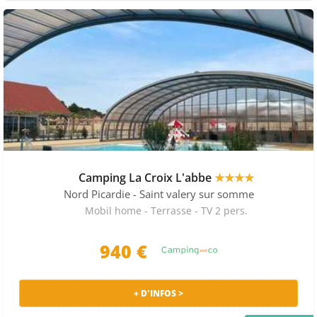
PRIX MALIN
Camping La Croix L'abbe
★★★★
Nord Picardie
- Saint valery sur somme
Mobil home - Terrasse - TV 2 pers.
940 €
+ D'INFOS >