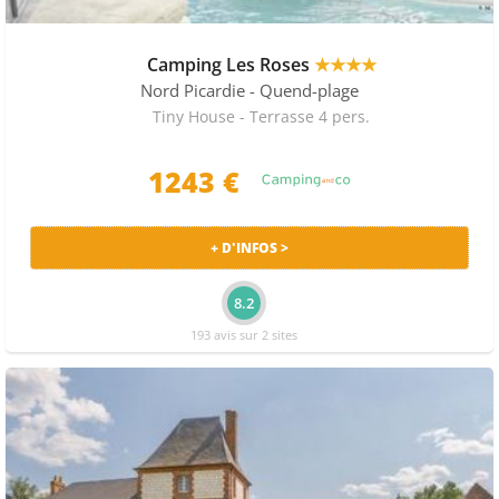
Camping Les Roses
★★★★
Nord Picardie
- Quend-plage
Tiny House - Terrasse 4 pers.
1243 €
+ D'INFOS >
8.2
193 avis sur 2 sites