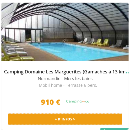
PRIX MALIN
Par ailleurs, côté histoires et patrimoine, rien ne vaut
un passage à
Amiens
. Cathédrale, cité, musée… tant de
merveilles y sont à découvrir. Tant que vous y êtes,
prenez le temps de déguster le fameux gâteau battu,
une des spécialités de la localité. Vous recherchez une
location de mobil Home dans la Somme, un camping
des vacances en famille dans la région Nord Picardie ?
Comparez toutes les offres dans la Somme et trouvez la
location la moins chère en fonction de vos critères
(Piscine, Club Enfant, Restauration…) pour des vacances
en camping comme vous les aimez.
amping Domaine Les Marguerites (Gamac
Normandie
- Mers les bains
Mobil home - Terrasse 6 pers.
910 €
+ D'INFOS >