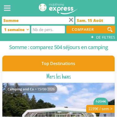
COMPARER
+
DE FILTRES
Somme : comparez 504 séjours en camping
Top Destinations
Mers les bains
Camping and Co
> 15/08/2026
1204€
1199€ / sem >