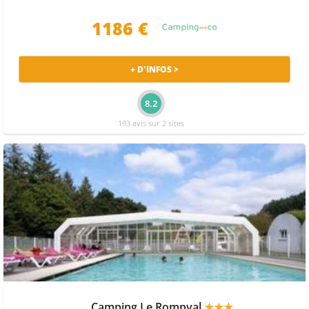
1186 €
+ D'INFOS >
8.2
193 avis sur 2 sites
Camping Le Rompval
★★★