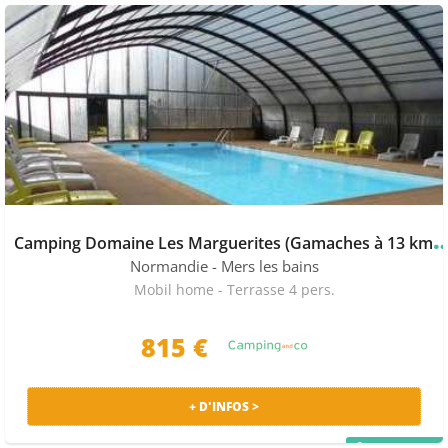
L’observation de la
Baie de Somme
compte parmi les
incontournables. On y trouve des points d’observation,
des marais et des étendues de sable ou des dunes, qui
forment en tout un panorama exceptionnel. Le
Parc du
Marquenterre
est également à ne pas manquer, ne
serait-ce que pour admirer les 300 espèces d’oiseaux
migrateurs qui peuplent ponctuellement les lieux.
Que faire lors d’un séjour en
camping dans la Somme
pas cher
? Certains de ces établissements proposent
généralement des activités en tout genre. Cela peut
amping Domaine Les Marguerites (Gamac
être des animations en soirée, des visites guidées en
groupe ou des installations telles qu’un
parc
Normandie
- Mers les bains
aquatique
doté de toboggan géant. Pour en trouver un
Mobil home - Terrasse 4 pers.
à votre convenance, nous vous proposons de vous aider
de notre
comparateur de camping dans la Somme
. À
815 €
l’extérieur de l’enceinte, il vous sera possible de jongler
entre les baignades, la pêche et la sieste. Parmi les 7
stations balnéaires qui longent la côte, vous trouverez
+ D'INFOS >
certainement une destination pour vous plaire.