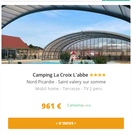
PRIX MALIN
Camping La Croix L'abbe
★★★★
Nord Picardie
- Saint valery sur somme
Mobil home - Terrasse - TV 2 pers.
961 €
+ D'INFOS >