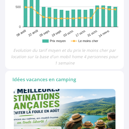
500
0
08 août
22 août
05 sept.
19 sept.
03 octo.
17 octo.
31 octo.
14 nove.
Prix moyen
Le moins cher
Evolution du tarif moyen et du prix le moins cher par
location sur la base d'un mobil home 4 personnes pour
1 semaine
Idées vacances en camping