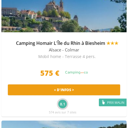
Camping Homair L'Île du Rhin à Biesheim
★★★
Alsace
- Colmar
Mobil home - Terrasse 4 pers.
575 €
+ D'INFOS >
PRIX MALIN
8.1
574 avis sur 7 sites