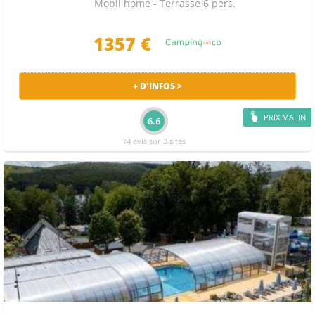
Mobil home - Terrasse 6 pers.
1357
€
+ D'INFOS >
PRIX MALIN
6.6
74 avis sur 3 sites