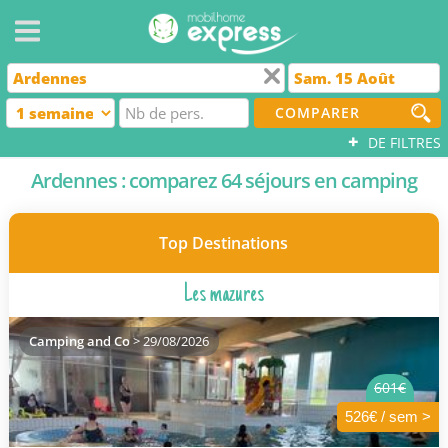
COMPARER
+
DE FILTRES
Ardennes : comparez 64 séjours en camping
Top Destinations
Les mazures
Camping and Co
> 29/08/2026
601€
526€ / sem >