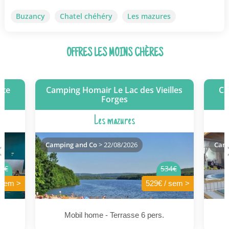
Buzancy
Chatel chéhéry
Les mazures
OFFRES LES MOINS CHÈRES
tte
Camping Homair Le Lac des Vieilles
Ca
Forges
Les mazures
Camping and Co
> 22/08/2026
Camp
1€
534€
 sem >
529€ / sem >
s.
Mobil home - Terrasse 6 pers.
M