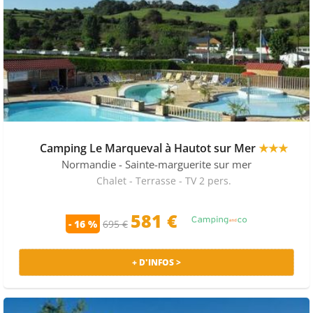
Camping Le Marqueval à Hautot sur Mer
★★★
Normandie
- Sainte-marguerite sur mer
Chalet - Terrasse - TV 2 pers.
581 €
- 16 %
695 €
+ D'INFOS >