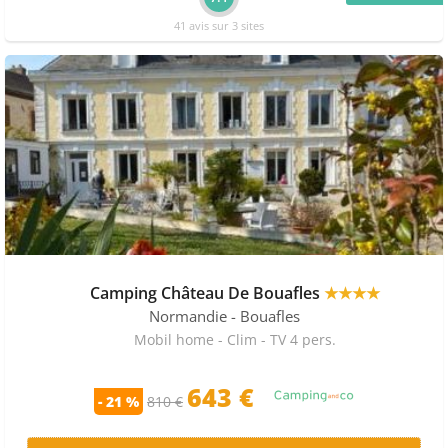
41 avis sur 3 sites
Camping Château De Bouafles
★★★★
Normandie
- Bouafles
Mobil home - Clim - TV 4 pers.
643 €
- 21 %
810 €