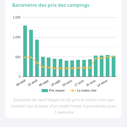
Baromètre des prix des campings
1,500
1,000
500
0
08 août
22 août
05 sept.
19 sept.
03 octo.
17 octo.
31 octo.
14 nove.
Prix moyen
Le moins cher
Evolution du tarif moyen et du prix le moins cher par
location sur la base d'un mobil home 4 personnes pour
1 semaine