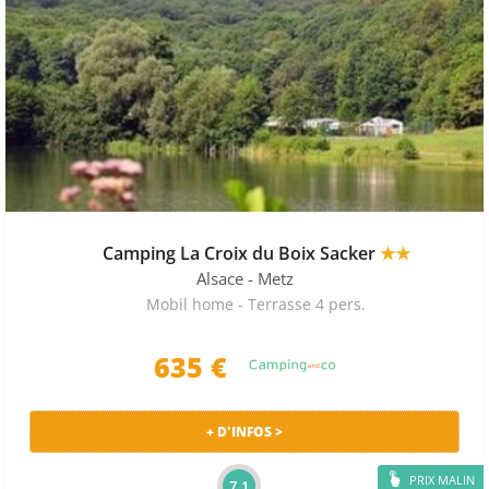
Camping La Croix du Boix Sacker
★★
Alsace
- Metz
Mobil home - Terrasse 4 pers.
635 €
+ D'INFOS >
PRIX MALIN
7.1