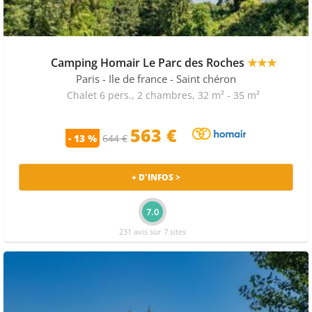
Camping Homair Le Parc des Roches
★★★
Paris - Ile de france
- Saint chéron
Chalet 6 pers., 2 chambres, 32 m² - 35 m²
563 €
- 13 %
644 €
+ D'INFOS >
7.0
231 avis sur 7 sites