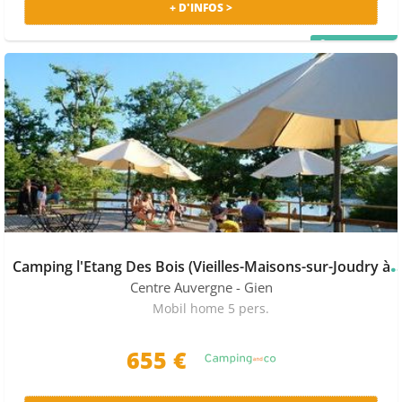
+ D'INFOS >
PRIX MALIN
amping l'Etang Des Bois (Vieilles-Maison
Centre Auvergne
- Gien
Mobil home 5 pers.
655
€