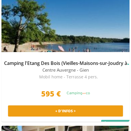
amping l'Etang Des Bois (Vieilles-Maison
Centre Auvergne
- Gien
Mobil home - Terrasse 4 pers.
595 €
+ D'INFOS >
PRIX MALIN