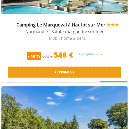
Camping Le Marqueval à Hautot sur Mer
★★★
Normandie
- Sainte-marguerite sur mer
Mobil home 2 pers.
548 €
- 18 %
672 €
+ D'INFOS >
PRIX MALIN