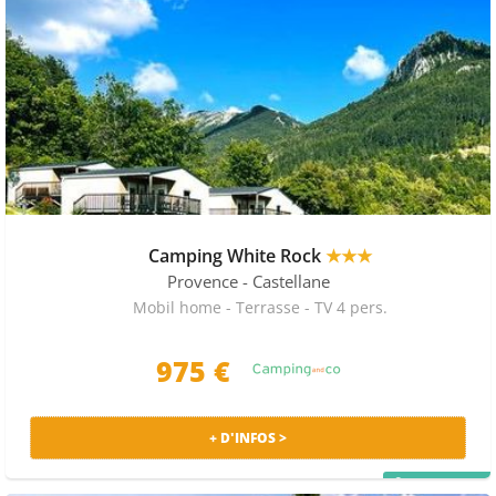
Camping White Rock
★★★
Provence
- Castellane
Mobil home - Terrasse - TV 4 pers.
975 €
+ D'INFOS >
PRIX MALIN