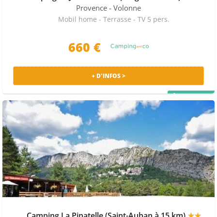
Provence
- Volonne
Mobil home - Terrasse - TV 5 pers.
660 €
+ D'INFOS >
PRIX MALIN
Camping La Pinatelle (Saint-Auban à 15 km)
★★