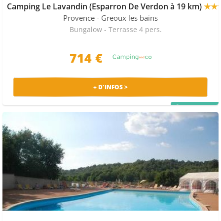
Camping Le Lavandin (Esparron De Verdon à 19 km)
★★
Provence
- Greoux les bains
Bungalow - Terrasse 4 pers.
714 €
+ D'INFOS >
PRIX MALIN