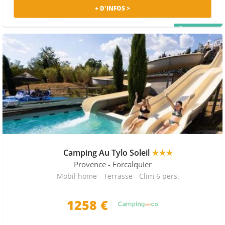
+ D'INFOS >
PRIX MALIN
Camping Au Tylo Soleil
★★★
Provence
- Forcalquier
Mobil home - Terrasse - Clim 6 pers.
1258
€