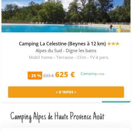
Camping La Celestine (Beynes à 12 km)
★★★
Alpes du Sud
- Digne les bains
Mobil home - Terrasse - Clim - TV 4 pers.
625 €
- 25 %
833 €
+ D'INFOS >
PRIX MALIN
Camping Alpes de Haute Provence Août