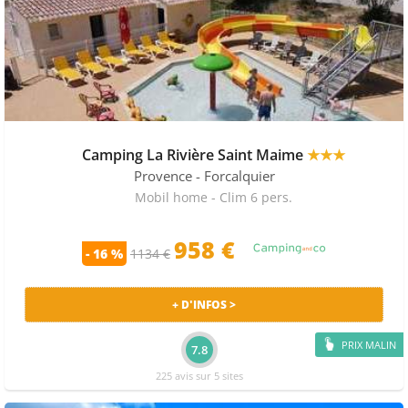
Camping La Rivière Saint Maime
★★★
Provence
- Forcalquier
Mobil home - Clim 6 pers.
958 €
- 16 %
1134 €
+ D'INFOS >
PRIX MALIN
7.8
225 avis sur 5 sites