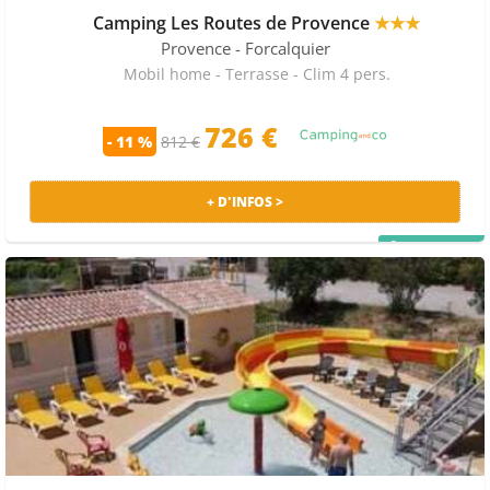
Camping Les Routes de Provence
★★★
Provence
- Forcalquier
Mobil home - Terrasse - Clim 4 pers.
726 €
- 11 %
812 €
+ D'INFOS >
PRIX MALIN