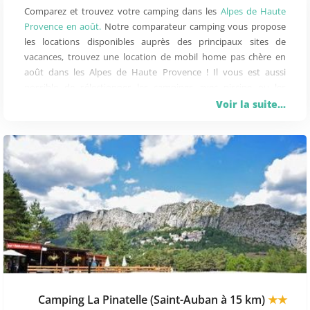
Comparez et trouvez votre camping dans les
Alpes de Haute
Provence
en août.
Notre comparateur camping vous propose
les locations disponibles auprès des principaux sites de
vacances, trouvez une location de mobil home pas chère en
août dans les Alpes de Haute Provence ! Il vous est aussi
possible de sélectionner les campings avec piscine ou les
domaines de plein-air classés par étoile. Par ailleurs, notre
Voir la suite...
comparateur vous propose les dernières promotions des
campings
QUELLES ACTIVITÉS DANS LES ALPES DE HAUTE
PROVENCE EN AOÛT ?
Durant vos vacances en camping dans les Alpes de
Haute Provence, vous pourrez participer à de
nombreuses randonnées à la montagne, ou bien
pratiquer des sports tels que le golf, la randonnée,
l'escalade ou le parapente au cœur d'un environnement
unique. Pendant la saison estivale, les villages de
montagne ou les stations d'altitude peuvent organiser
Camping La Pinatelle (Saint-Auban à 15 km)
★★
des animations, c'est l'occasion de partager en famille