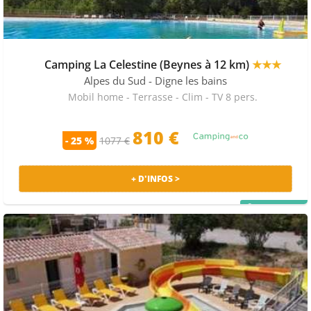
Camping La Celestine (Beynes à 12 km)
★★★
Alpes du Sud
- Digne les bains
Mobil home - Terrasse - Clim - TV 8 pers.
810 €
- 25 %
1077 €
+ D'INFOS >
PRIX MALIN