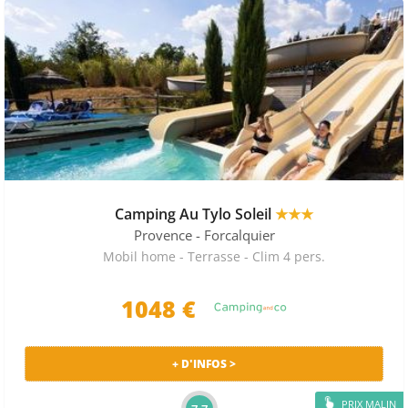
Camping Au Tylo Soleil
★★★
Provence
- Forcalquier
Mobil home - Terrasse - Clim 4 pers.
1048 €
+ D'INFOS >
PRIX MALIN