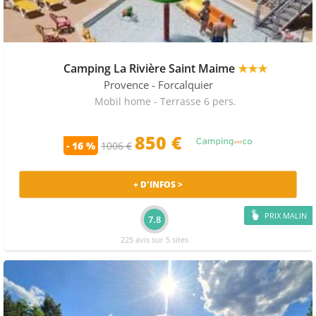
Camping La Rivière Saint Maime
★★★
Provence
- Forcalquier
Mobil home - Terrasse 6 pers.
850 €
- 16 %
1006 €
+ D'INFOS >
PRIX MALIN
7.8
225 avis sur 5 sites