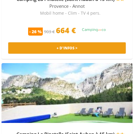
Provence
- Annot
Mobil home - Clim - TV 4 pers.
664 €
- 26 %
903 €
+ D'INFOS >