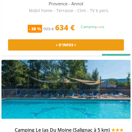
Provence
- Annot
Mobil home - Terrasse - Clim - TV 6 pers.
634 €
- 30 %
903 €
+ D'INFOS >
PRIX MALIN
Camping Le Jas Du Moine (Salignac à 5 km)
★★★