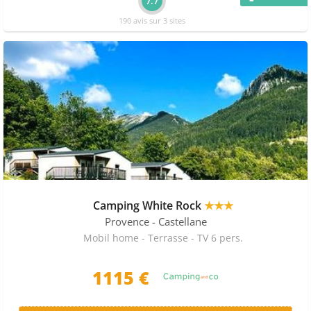
7.7
190 avis sur 3 sites
Camping White Rock
★★★
Provence
- Castellane
Mobil home - Terrasse - TV 6 pers.
1115 €