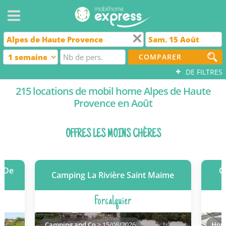
COMPARER
+
DE FILTRES
215 locations de mobil home Alpes de Haute
Provence en Août
OFFRES LES MOINS CHÈRES
n De
C
Camping La Rivière Saint Maime
Forcalquier
Camping and Co
> 15/08/2026
Homa