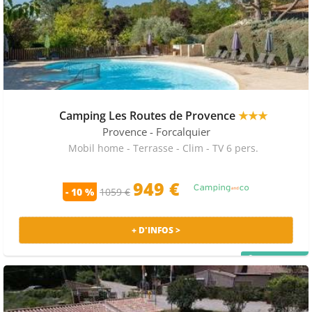
Camping Les Routes de Provence
★★★
Provence
- Forcalquier
Mobil home - Terrasse - Clim - TV 6 pers.
949 €
- 10 %
1059 €
+ D'INFOS >
PRIX MALIN