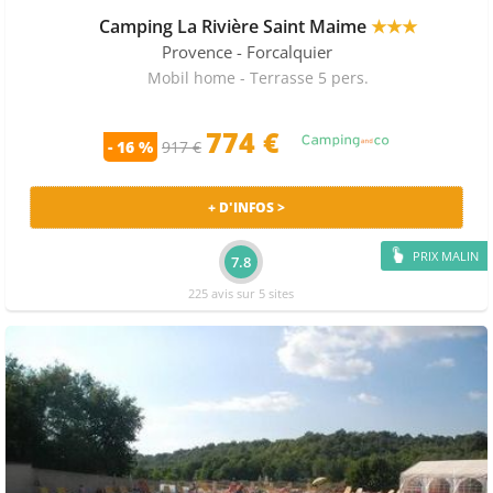
Camping La Rivière Saint Maime
★★★
Provence
- Forcalquier
Mobil home - Terrasse 5 pers.
774 €
- 16 %
917 €
+ D'INFOS >
PRIX MALIN
7.8
225 avis sur 5 sites