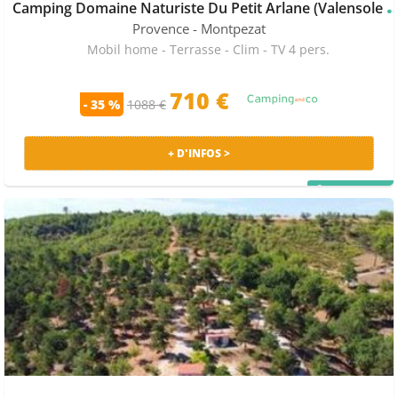
amping Domaine Naturiste Du Petit Arlan
Provence
- Montpezat
Mobil home - Terrasse - Clim - TV 4 pers.
710 €
- 35 %
1088 €
+ D'INFOS >
PRIX MALIN