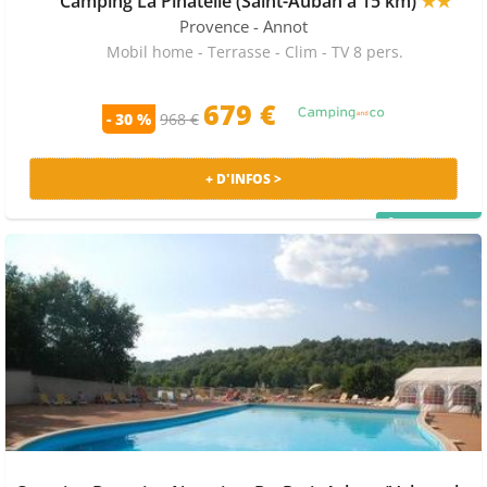
Camping La Pinatelle (Saint-Auban à 15 km)
★★
Provence
- Annot
Mobil home - Terrasse - Clim - TV 8 pers.
679 €
- 30 %
968 €
+ D'INFOS >
PRIX MALIN