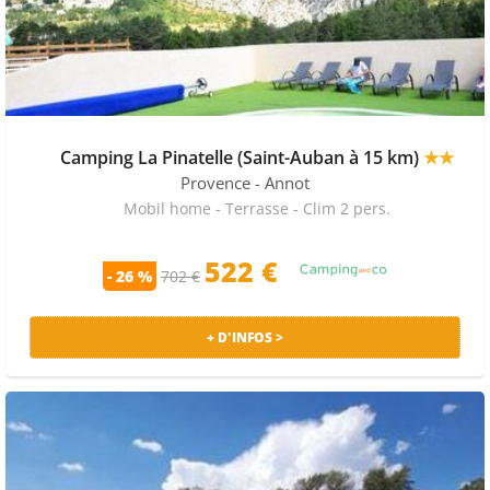
Camping La Pinatelle (Saint-Auban à 15 km)
★★
Provence
- Annot
Mobil home - Terrasse - Clim 2 pers.
522
€
- 26 %
702 €
+ D'INFOS >