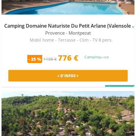
amping Domaine Naturiste Du Petit Arlan
Provence
- Montpezat
Mobil home - Terrasse - Clim - TV 8 pers.
776 €
- 35 %
1188 €
+ D'INFOS >
PRIX MALIN