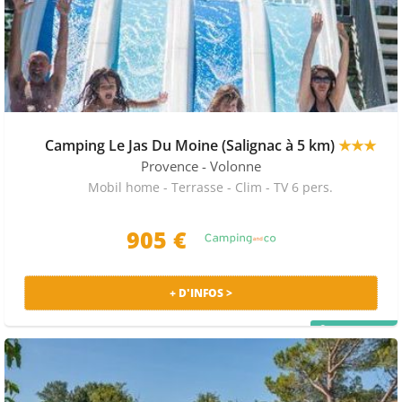
Camping Le Jas Du Moine (Salignac à 5 km)
★★★
Provence
- Volonne
Mobil home - Terrasse - Clim - TV 6 pers.
905 €
+ D'INFOS >
PRIX MALIN