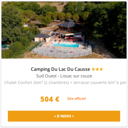
Camping Du Lac Du Causse
★★★
Sud Ouest
- Lissac sur couze
Chalet Confort 26m² (2 chambres) + terrasse couverte 6m² 6 pers
504 €
+ D'INFOS >