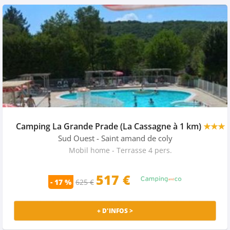
Camping La Grande Prade (La Cassagne à 1 km)
★★★
Sud Ouest
- Saint amand de coly
Mobil home - Terrasse 4 pers.
517 €
- 17 %
625 €
+ D'INFOS >