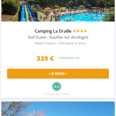
Camping La Draille
★★★★
Sud Ouest
- Souillac sur dordogne
Mobil home - Terrasse 6 pers.
339
€
+ D'INFOS >
8.4
177 avis sur 1 sites