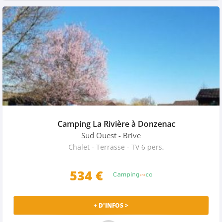
Camping La Rivière à Donzenac
Sud Ouest
- Brive
Chalet - Terrasse - TV 6 pers.
534
€
+ D'INFOS >