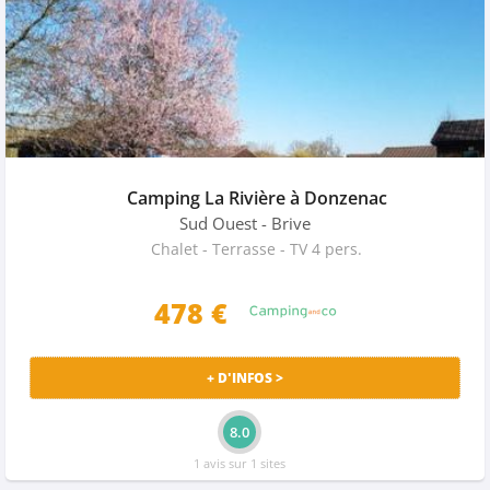
Camping La Rivière à Donzenac
Sud Ouest
- Brive
Chalet - Terrasse - TV 4 pers.
478 €
+ D'INFOS >
8.0
1 avis sur 1 sites