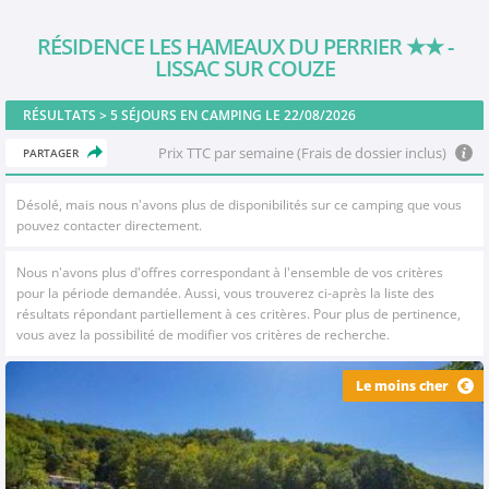
RÉSIDENCE LES HAMEAUX DU PERRIER
★★
-
LISSAC SUR COUZE
RÉSULTATS >
5
SÉJOURS EN CAMPING LE 22/08/2026
Prix TTC par semaine (Frais de dossier inclus)
PARTAGER
Désolé, mais nous n'avons plus de disponibilités sur ce camping que vous
pouvez contacter directement.
Nous n'avons plus d'offres correspondant à l'ensemble de vos critères
pour la période demandée. Aussi, vous trouverez ci-après la liste des
résultats répondant partiellement à ces critères. Pour plus de pertinence,
vous avez la possibilité de modifier vos critères de recherche.
Le moins cher