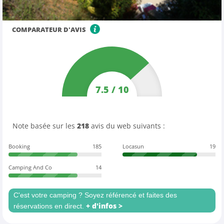
COMPARATEUR D'AVIS
7.5
/
10
Note basée sur les
218
avis du web suivants :
Booking
185
Locasun
19
Camping And Co
14
C'est votre camping ? Soyez référencé et faites des
+ d'infos >
réservations en direct.