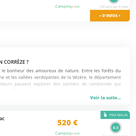
139 avis sur 6 sites
+ D'INFOS >
N CORRÈZE ?
t le bonheur des amoureux de nature. Entre les forêts du
e et les vallées verdoyantes de la Vézère, le département
isiteurs peuvent explorer des sentiers de randonnée qui
res ou offrent de superbes panoramas sur la campagne
 Treignac permettent d’admirer des paysages typiques du
Voir la suite...
tue donc une excellente façon de découvrir ces sites tout
PRIX MALIN
ac
520 €
ÈZE ?
8.0
ui témoignent d’un patrimoine architectural remarquable.