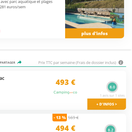
avec parc aquatique et plages
 281 euros/sem
plus d'infos
Prix TTC par semaine (Frais de dossier inclus)
PARTAGER
ac
493
€
8.0
1 avis sur 1 sites
+ D'INFOS >
- 13 %
569 €
494 €
8.2