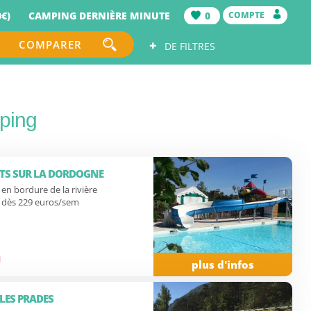
€)
CAMPING DERNIÈRE MINUTE
0
COMPTE
+
COMPARER
DE FILTRES
ping
ETS SUR LA DORDOGNE
en bordure de la rivière
 dès 229 euros/sem
plus d'infos
LES PRADES