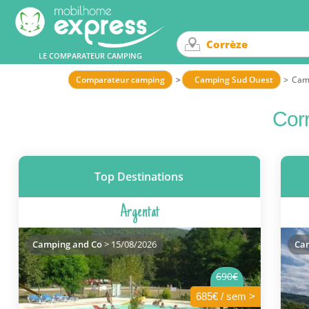
LE COMPARATEUR CAMPING
Comparateur camping
Camping Sud Ouest
Cam
Cor
Top Destinations
Argentat
Camping and Co
> 15/08/2026
Ca
690€
685€ / sem >