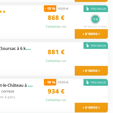
- 15 %
1020 €
PRIX MALIN
★★
868 €
7.0
80 avis sur 4 sites
+ D'INFOS >
PRIX MALIN
C
amping Municipal Des Lacs (Soursac à 6 km)
★★★
881 €
+ D'INFOS >
- 10 %
1039 €
PRIX MALIN
C
amping Les Deux Iles (Peyrat-le-Château à 9 km)
★★★
934 €
 correze
im 4 pers.
+ D'INFOS >