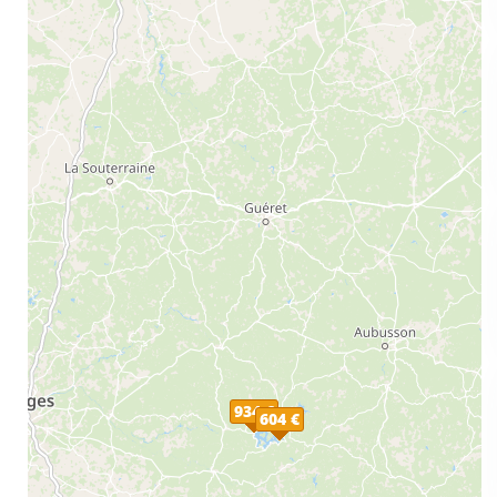
934 €
604 €