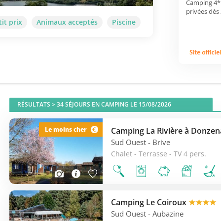
Camping 4* 
privées dès
tit prix
Animaux acceptés
Piscine
RÉSULTATS >
34
SÉJOURS EN CAMPING LE 15/08/2026
Camping La Rivière à Donzen
Le moins cher
Sud Ouest
- Brive
Chalet - Terrasse - TV 4 pers.
Camping Le Coiroux
★★★★
Sud Ouest
- Aubazine