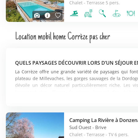
Chalet - Terrasse 5 pers.
Location mobil home Corrèze pas cher
QUELS PAYSAGES DÉCOUVRIR LORS D’UN SÉJOUR E
La Corrèze offre une grande variété de paysages qui fon
plateau de Millevaches, les gorges sauvages de la Dordogn
dévoile un décor naturel particulièrement riche. Les v
traversent des villages de pierre, longent des riviè
corrézienne. Par exemple, les alentours d’Uzerche ou de
Limousin. Séjourner en mobil home dans la Corrèze consti
en profitant d’un cadre paisible.
Camping La Rivière à Donzen
QUELS VILLAGES EMBLÉMATIQUES VISITER EN CORR
Sud Ouest
- Brive
Chalet - Terrasse - TV 6 pers.
La Corrèze est célèbre pour ses villages de caractère q