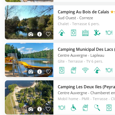
Camping Au Bois de Calais
★
Sud Ouest
- Correze
Chalet - Terrasse 6 pers.
Centre Auvergne
- Lapleau
Gîte - Terrasse - TV 6 pers.
Centre Auvergne
- Chamberet en
Mobil home - PMR - Terrasse - Cl