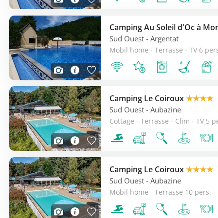
Sud Ouest
- Argentat
Mobil home - Terrasse - TV 6 per
Camping Le Coiroux
★★★★
Sud Ouest
- Aubazine
Cottage - Terrasse - Clim - TV 5 p
Camping Le Coiroux
★★★★
Sud Ouest
- Aubazine
Mobil home - Terrasse 10 pers.