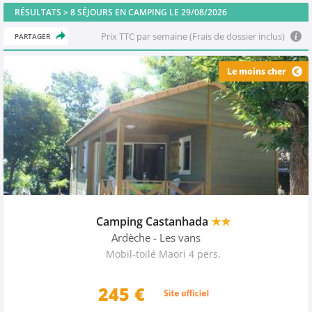
RÉSULTATS >
8
SÉJOURS EN CAMPING LE 29/08/2026
Prix TTC par semaine (Frais de dossier inclus)
PARTAGER
Le moins cher
Camping Castanhada
★★
Ardèche
- Les vans
Mobil-toilé Maori 4 pers.
245
€