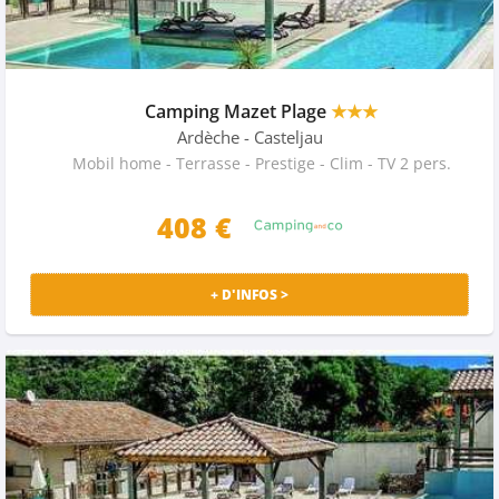
Camping Mazet Plage
★★★
Ardèche
- Casteljau
Mobil home - Terrasse - Prestige - Clim - TV 2 pers.
408 €
+ D'INFOS >