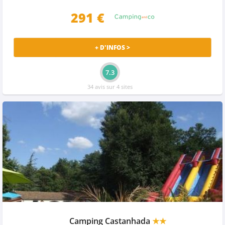
291 €
+ D'INFOS >
7.3
34 avis sur 4 sites
Camping Castanhada
★★