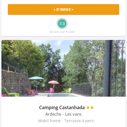
+ D'INFOS >
7.3
34 avis sur 4 sites
Camping Castanhada
★★
Ardèche
- Les vans
Mobil home - Terrasse 4 pers.