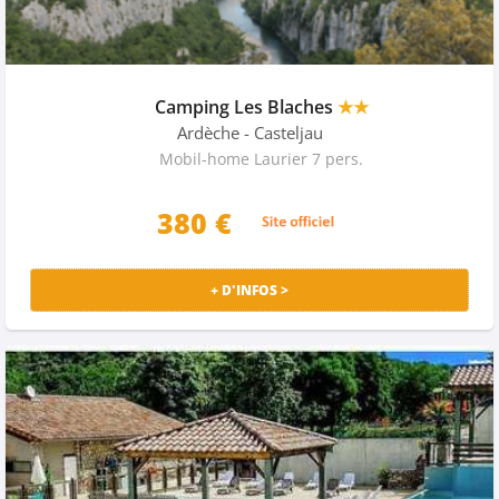
Camping Les Blaches
★★
Ardèche
- Casteljau
Mobil-home Laurier 7 pers.
380 €
+ D'INFOS >