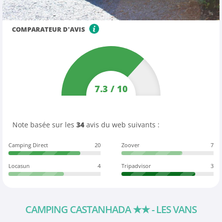
COMPARATEUR D'AVIS
7.3
/
10
Note basée sur les
34
avis du web suivants :
Camping Direct
20
Zoover
7
Locasun
4
Tripadvisor
3
CAMPING CASTANHADA
★★
- LES VANS