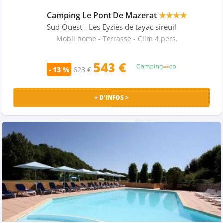
Camping Le Pont De Mazerat
★★★★
Sud Ouest
- Les Eyzies de tayac sireuil
Mobil home - Terrasse - Clim 4 pers.
543 €
- 13 %
623 €
+ D'INFOS >