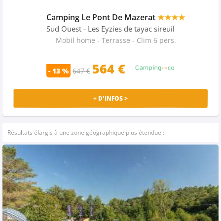
Camping Le Pont De Mazerat
★★★★
Sud Ouest
- Les Eyzies de tayac sireuil
Mobil home - Terrasse - Clim 6 pers.
564 €
- 13 %
647 €
+ D'INFOS >
Résultats élargis à une zone géographique plus étendue :