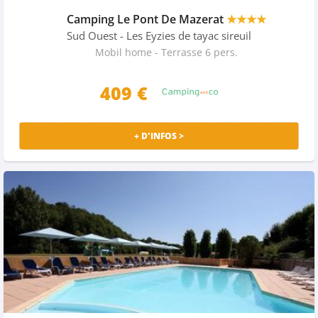
Camping Le Pont De Mazerat
★★★★
Sud Ouest
- Les Eyzies de tayac sireuil
Mobil home - Terrasse 6 pers.
409 €
+ D'INFOS >