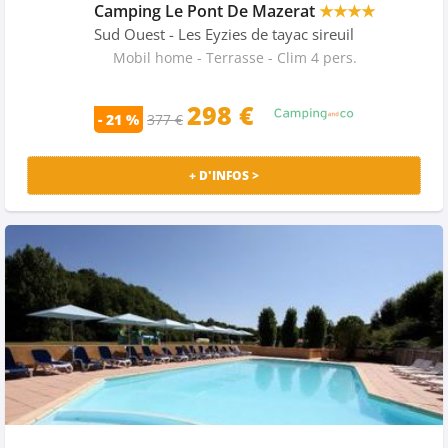
Camping Le Pont De Mazerat
★★★★
Sud Ouest
- Les Eyzies de tayac sireuil
Mobil home - Terrasse - Clim 4 pers.
298
€
- 21 %
377 €
+ D'INFOS >