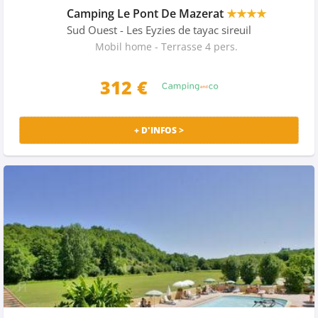
Camping Le Pont De Mazerat
★★★★
Sud Ouest
- Les Eyzies de tayac sireuil
Mobil home - Terrasse 4 pers.
312 €
+ D'INFOS >