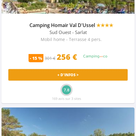
Camping Homair Val D'Ussel
★★★★
Sud Ouest
- Sarlat
Mobil home - Terrasse 4 pers.
256 €
- 15 %
301 €
+ D'INFOS >
7.8
169 avis sur 3 sites