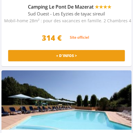
Camping Le Pont De Mazerat
★★★★
Sud Ouest
- Les Eyzies de tayac sireuil
Mobil-home 28m² : pour des vacances e
314 €
+ D'INFOS >