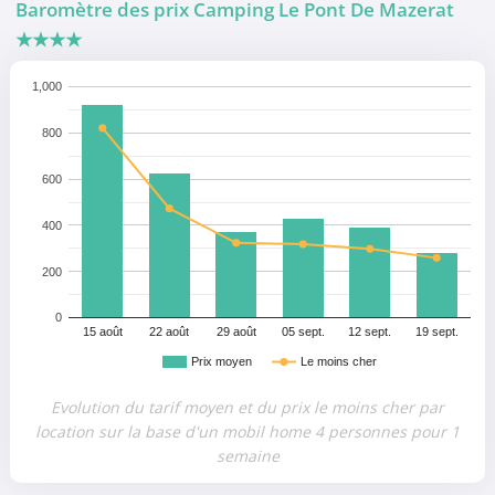
Baromètre des prix Camping Le Pont De Mazerat
★★★★
1,000
800
600
400
200
0
15 août
22 août
29 août
05 sept.
12 sept.
19 sept.
Prix moyen
Le moins cher
Evolution du tarif moyen et du prix le moins cher par
location sur la base d'un mobil home 4 personnes pour 1
semaine