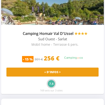
Camping Homair Val D'Ussel
★★★★
Sud Ouest
- Sarlat
Mobil home - Terrasse 6 pers.
256 €
- 15 %
301 €
+ D'INFOS >
7.8
169 avis sur 3 sites