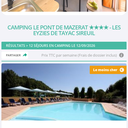
CAMPING LE PONT DE MAZERAT
★★★★
- LES
EYZIES DE TAYAC SIREUIL
RÉSULTATS >
12
SÉJOURS EN CAMPING LE 12/09/2026
Prix TTC par semaine (Frais de dossier inclus)
PARTAGER
Le moins cher