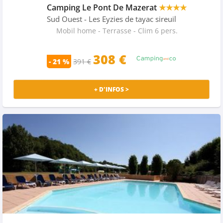
Camping Le Pont De Mazerat
★★★★
Sud Ouest
- Les Eyzies de tayac sireuil
Mobil home - Terrasse - Clim 6 pers.
308 €
- 21 %
391 €
+ D'INFOS >