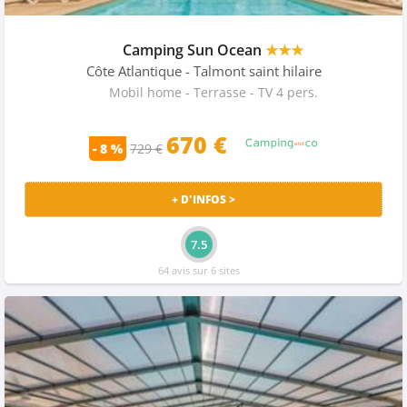
Camping Sun Ocean
★★★
Côte Atlantique
- Talmont saint hilaire
Mobil home - Terrasse - TV 4 pers.
670 €
- 8 %
729 €
+ D'INFOS >
7.5
64 avis sur 6 sites