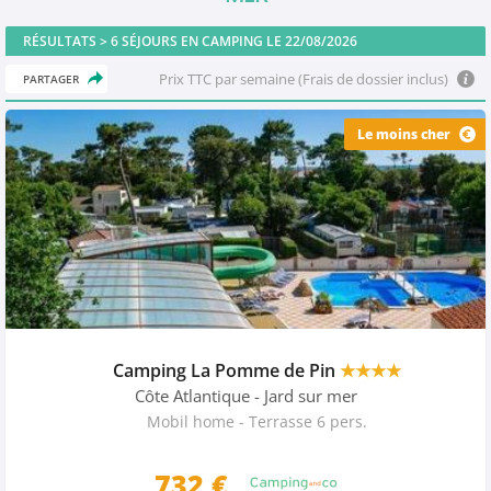
RÉSULTATS >
6
SÉJOURS EN CAMPING LE 22/08/2026
Prix TTC par semaine (Frais de dossier inclus)
PARTAGER
Le moins cher
Camping La Pomme de Pin
★★★★
Côte Atlantique
- Jard sur mer
Mobil home - Terrasse 6 pers.
732
€