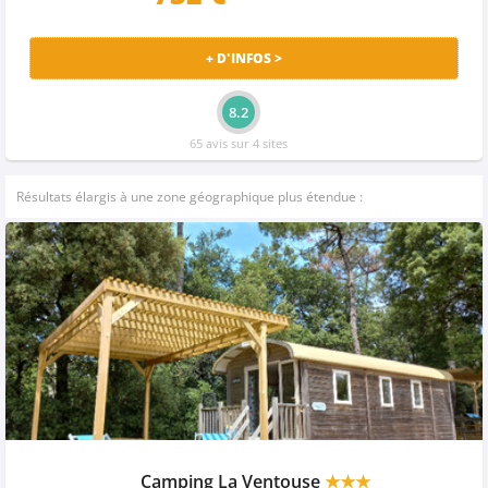
+ D'INFOS >
8.2
65 avis sur 4 sites
Résultats élargis à une zone géographique plus étendue :
Camping La Ventouse
★★★