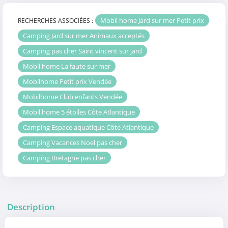
Mobil home Jard sur mer Petit prix
RECHERCHES ASSOCIÉES :
Camping Jard sur mer Animaux acceptés
Camping pas cher Saint vincent sur jard
Mobil home La faute sur mer
Mobilhome Petit prix Vendée
Mobilhome Club enfants Vendée
Mobil home 5 étoiles Côte Atlantique
Camping Espace aquatique Côte Atlantique
Camping Vacances Noel pas cher
Camping Bretagne pas cher
Description