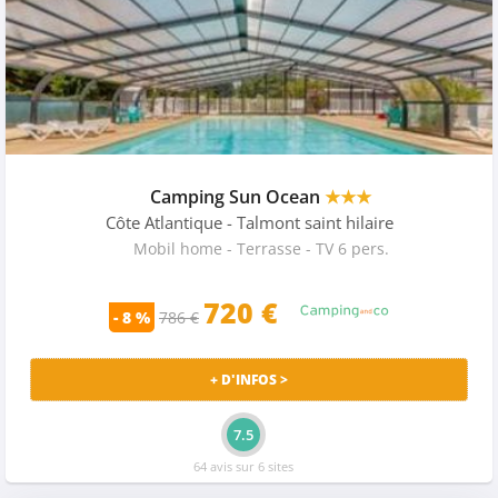
Camping Sun Ocean
★★★
Côte Atlantique
- Talmont saint hilaire
Mobil home - Terrasse - TV 6 pers.
720 €
- 8 %
786 €
+ D'INFOS >
7.5
64 avis sur 6 sites