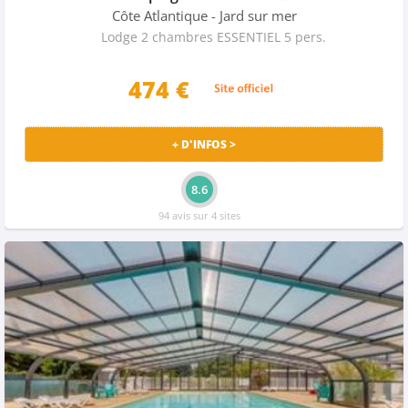
Côte Atlantique
- Jard sur mer
Lodge 2 chambres ESSENTIEL 5 pers.
474 €
+ D'INFOS >
8.6
94 avis sur 4 sites