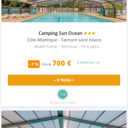
Camping Sun Ocean
★★★
Côte Atlantique
- Talmont saint hilaire
Mobil home - Terrasse - TV 6 pers.
700 €
- 7 %
755 €
+ D'INFOS >
7.5
64 avis sur 6 sites