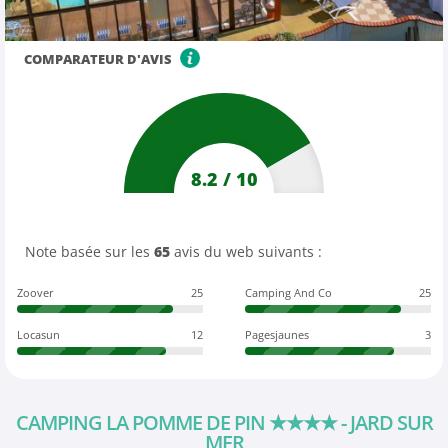
COMPARATEUR D'AVIS
8.2
/
10
Note basée sur les
65
avis du web suivants :
Zoover
25
Camping And Co
25
Locasun
12
Pagesjaunes
3
CAMPING LA POMME DE PIN
★★★★
- JARD SUR
MER