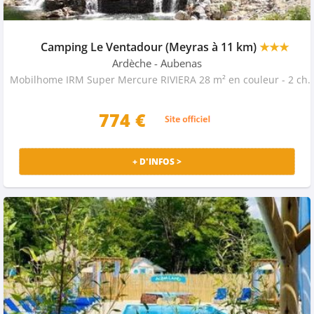
Camping Le Ventadour (Meyras à 11 km)
★★★
Ardèche
- Aubenas
Mobilhome IRM Super Mercure RIVIERA 28 m² en couleur - 2 chambres + véranda c
774 €
+ D'INFOS >