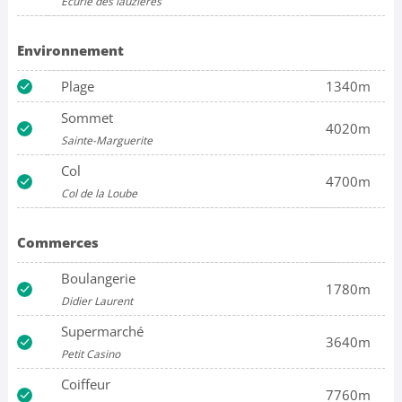
Ecurie des lauzières
Environnement
Plage
1340m
Sommet
4020m
Sainte-Marguerite
Col
4700m
Col de la Loube
Commerces
Boulangerie
1780m
Didier Laurent
Supermarché
3640m
Petit Casino
Coiffeur
7760m