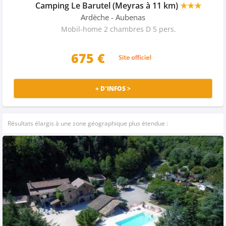
Camping Le Barutel (Meyras à 11 km)
★★★
Ardèche
- Aubenas
Mobil-home 2 chambres D 5 pers.
675
€
+ D'INFOS >
Résultats élargis à une zone géographique plus étendue :