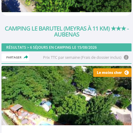
CAMPING LE BARUTEL (MEYRAS À 11 KM)
★★★
-
AUBENAS
RÉSULTATS >
6
SÉJOURS EN CAMPING LE 15/08/2026
Prix TTC par semaine (Frais de dossier inclus)
PARTAGER
Le moins cher