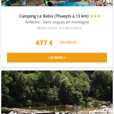
Camping Le Belos (Thueyts à 13 km)
★★★
Ardèche
- Saint cirgues en montagne
Mobil-home Ti-cool 4 pers.
677 €
+ D'INFOS >