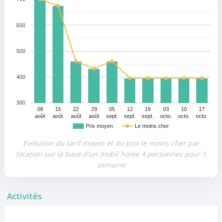
600
500
400
300
08
15
22
29
05
12
19
03
10
17
août
août
août
août
sept.
sept.
sept.
octo.
octo.
octo.
Prix moyen
Le moins cher
Evolution du tarif moyen et du prix le moins cher par
location sur la base d'un mobil home 4 personnes pour 1
semaine
Activités