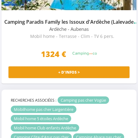
amping Paradis Family les Issoux d'Ardèche (Lalev
Ardèche
- Aubenas
Mobil home - Terrasse - Clim - TV 6 pers.
1324
€
+ D'INFOS >
Camping pas cher Vogüe
RECHERCHES ASSOCIÉES :
Mobilhome pas cher Largentière
Mobil home 5 étoiles Ardèche
Mobil home Club enfants Ardèche
Camping Côte d'Azur pas cher
Camping Alsace pas cher