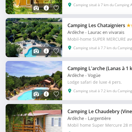
Camping situé à 7 km du Camping Ai
Camping Les Chataigniers
★
Ardèche
- Laurac en vivarais
Mobil-home SUPER MERCURE avec
Camping situé à 7.7 km du Camping 
Camping L'arche (Lanas à 1
Ardèche
- Vogüe
Lodge safari de luxe 4 pers.
Camping situé à 7.2 km du Camping 
Camping Le Chaudebry (Vine
Ardèche
- Largentière