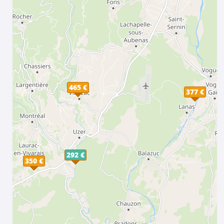
465 €
377 €
292 €
350 €