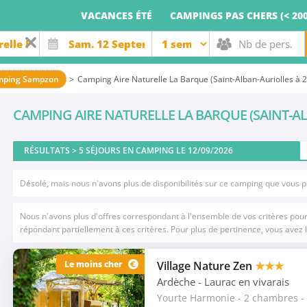
VACANCES ÉTÉ
CAMPINGS PAS CHERS (< 200
mping Sampzon
Camping Aire Naturelle La Barque (Saint-Alban-Auriolles à 
CAMPING AIRE NATURELLE LA BARQUE (SAINT-AL
RÉSULTATS >
5
SÉJOURS EN CAMPING LE 12/09/2026
Désolé, mais nous n'avons plus de disponibilités sur ce camping que vous 
Nous n'avons plus d'offres correspondant à l'ensemble de vos critères pour 
répondant partiellement à ces critères. Pour plus de pertinence, vous avez l
Le moins cher
Village Nature Zen
★★★
Ardèche
- Laurac en vivarais