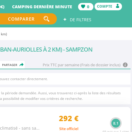
€)
CAMPING DERNIÈRE MINUTE
0
COMPTE
+
COMPARER
DE FILTRES
2 km)
BAN-AURIOLLES À 2 KM) - SAMPZON
Prix TTC par semaine (Frais de dossier inclus)
PARTAGER
pouvez contacter directement.
la période demandée. Aussi, vous trouverez ci-après la liste des résultats
a possibilité de modifier vos critères de recherche.
292
€
8.1
Yourte Harmonie - 2 chambres - climatisé - sans sanitaire 4 pers.
69 avis sur 1 sites