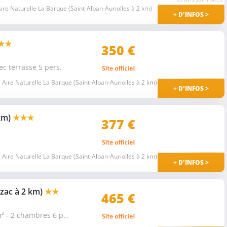
re Naturelle La Barque (Saint-Alban-Auriolles à 2 km)
+ D'INFOS >
★★
350 €
 terrasse 5 pers.
Aire Naturelle La Barque (Saint-Alban-Auriolles à 2 km)
+ D'INFOS >
 km)
★★★
377 €
Aire Naturelle La Barque (Saint-Alban-Auriolles à 2 km)
+ D'INFOS >
zac à 2 km)
★★
465 €
Mobil home Super Mercure 28 m² - 2 chambres 6 pers.