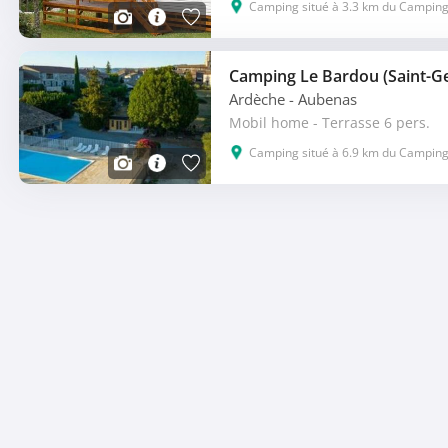
Camping situé à 3.3 km du Camping 
Camping Le Bardou (Saint-G
Ardèche
- Aubenas
Mobil home - Terrasse 6 pers.
Camping situé à 6.9 km du Camping 