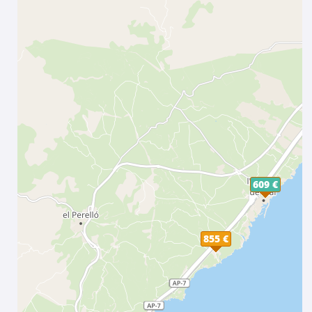
609 €
855 €