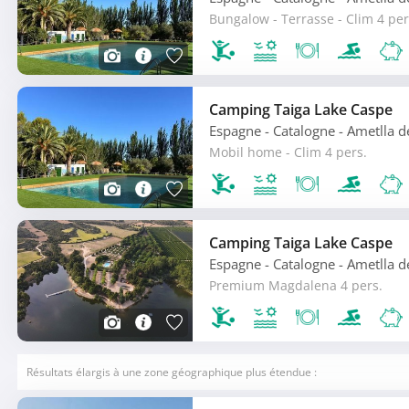
Bungalow - Terrasse - Clim 4 per
Camping Taiga Lake Caspe
Espagne - Catalogne
- Ametlla 
Mobil home - Clim 4 pers.
Camping Taiga Lake Caspe
Espagne - Catalogne
- Ametlla 
Premium Magdalena 4 pers.
Résultats élargis à une zone géographique plus étendue :