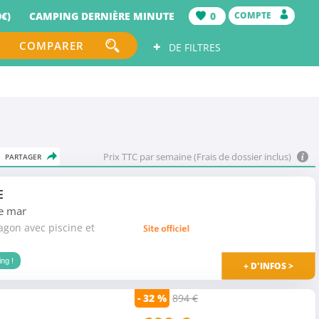
€)
CAMPING DERNIÈRE MINUTE
0
COMPTE
+
COMPARER
DE FILTRES
Prix TTC par semaine (Frais de dossier inclus)
PARTAGER
E
de mar
gon avec piscine et
ng !
+ D'INFOS >
- 32 %
894 €