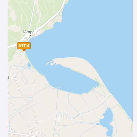
417 €