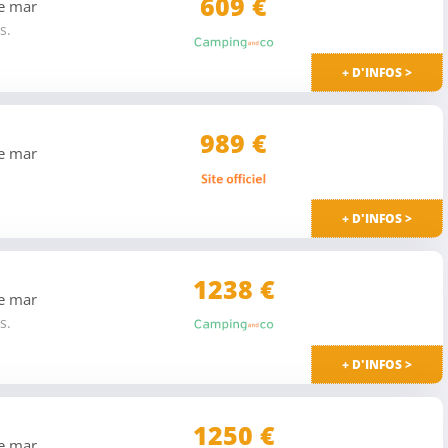
609
€
de mar
s.
+ D'INFOS >
989 €
de mar
+ D'INFOS >
1238 €
de mar
s.
+ D'INFOS >
1250 €
de mar