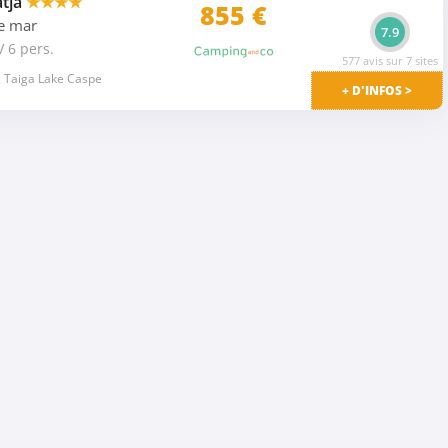
atja
★★★★
855
€
de mar
7.9
V 6 pers.
577 avis sur 7 sites
 Taiga Lake Caspe
+ D'INFOS >