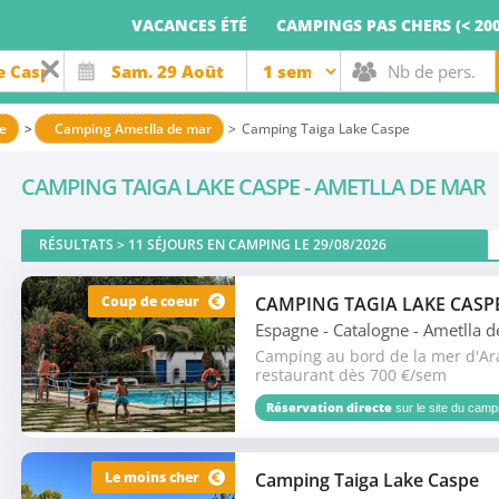
VACANCES ÉTÉ
CAMPINGS PAS CHERS (< 200
e
Camping Ametlla de mar
Camping Taiga Lake Caspe
CAMPING TAIGA LAKE CASPE - AMETLLA DE MAR
RÉSULTATS >
11
SÉJOURS EN CAMPING LE 29/08/2026
Coup de coeur
CAMPING TAGIA LAKE CASP
Espagne - Catalogne
- Ametlla 
Camping au bord de la mer d'Ara
restaurant dès 700 €/sem
Réservation directe
sur le site du campi
Le moins cher
Camping Taiga Lake Caspe