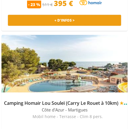
395 €
- 23 %
511 €
+ D'INFOS >
Camping Homair Lou Souleï (Carry Le Rouet à 10km)
★★★★
Côte d'Azur
- Martigues
Mobil home - Terrasse - Clim 8 pers.