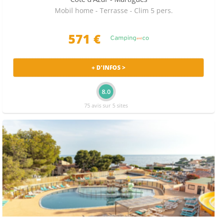
Mobil home - Terrasse - Clim 5 pers.
571 €
+ D'INFOS >
8.0
75 avis sur 5 sites