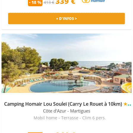
339 €
- 18 %
413 €
+ D'INFOS >
Camping Homair Lou Souleï (Carry Le Rouet à 10km)
★★★★
Côte d'Azur
- Martigues
Mobil home - Terrasse - Clim 6 pers.