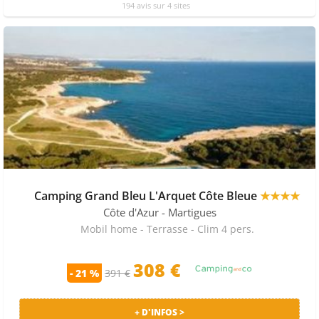
194 avis sur 4 sites
Camping Grand Bleu L'Arquet Côte Bleue
★★★★
Côte d'Azur
- Martigues
Mobil home - Terrasse - Clim 4 pers.
308 €
- 21 %
391 €
+ D'INFOS >