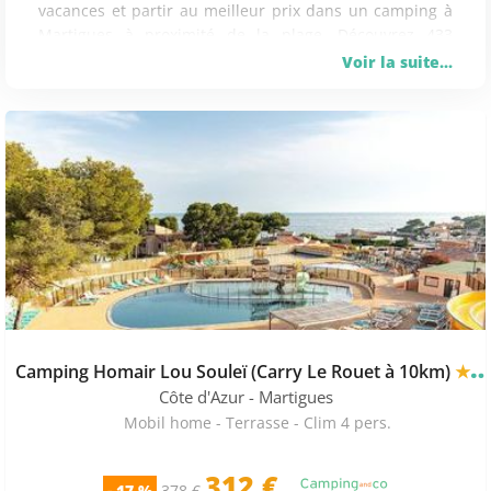
vacances et partir au meilleur prix dans un camping à
Martigues à proximité de la plage. Découvrez 433
séjours disponibles en mobil home proche de la mer à
Voir la suite...
Martigues. Les mobilhomes les plus
réservés sont le
Camping Pascalounet (noté 80/100) ou le Camping Le
Mas (noté 79/100).
Le camping proche de la mer le
moins cher sur Martigues est le Camping Pascalounet
(333€/semaine à la date du 06 Novembre). Les locations
dans ce camping, avec ménage possible, avec un
restaurant sur place et avec laverie automatique, vous
assurent des vacances confortables. Comptez en
moyenne 708€/semaine pour un
mobile home en juillet
mais le prix le plus bas est à 490 €.
Un mobilhome
coûte en moyenne 680 €
en août.
Les prix démarrent à
444 €.
Camping Homair Lou Souleï (Carry Le Rouet à 10km)
★★★★
Côte d'Azur
- Martigues
Mobil home - Terrasse - Clim 4 pers.
312 €
- 17 %
378 €