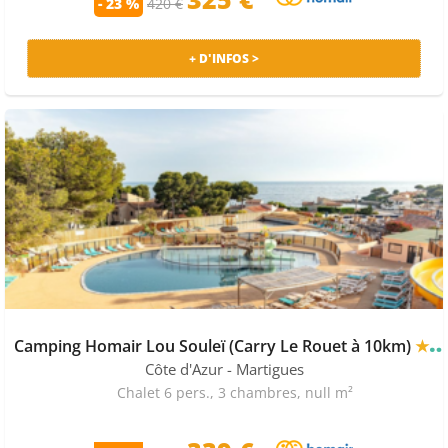
- 23 %
420 €
+ D'INFOS >
Camping Homair Lou Souleï (Carry Le Rouet à 10km)
★★★★
Côte d'Azur
- Martigues
Chalet 6 pers., 3 chambres, null m²