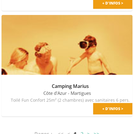
+ D'INFOS >
Camping Marius
Côte d'Azur
- Martigues
Toilé Fun Confort 25m² (2 chambres) avec sanitaires 6 pers.
+ D'INFOS >
Pages :
<<
<
1
2
>
>>