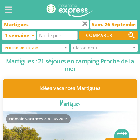
COMPARER
Classement
Proche De La Mer
Martigues : 21 séjours en camping Proche de la
mer
Idées vacances Martigues
Martigues
Homair Vacances
> 30/08/2026
724€