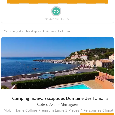
7.0
194 avis sur 4 sites
Campings dont les disponibilités sont à vérifier :
Camping maeva Escapades Domaine des Tamaris
Côte d'Azur
- Martigues
Mobil Home Colline Premium Large 3 Piè