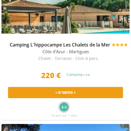
Camping L'hippocampe Les Chalets de la Mer
★★★★
Côte d'Azur
- Martigues
Chalet - Terrasse - Clim 4 pers.
220 €
+ D'INFOS >
8.0
14 avis sur 1 sites