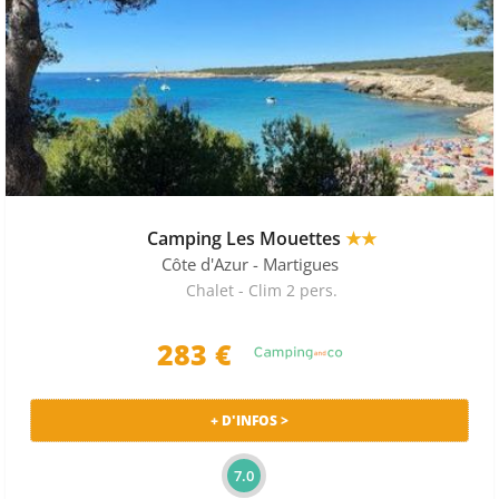
Camping Les Mouettes
★★
Côte d'Azur
- Martigues
Chalet - Clim 2 pers.
283 €
+ D'INFOS >
7.0