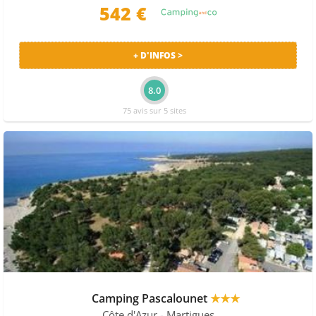
542 €
+ D'INFOS >
8.0
75 avis sur 5 sites
Camping Pascalounet
★★★
Côte d'Azur
- Martigues