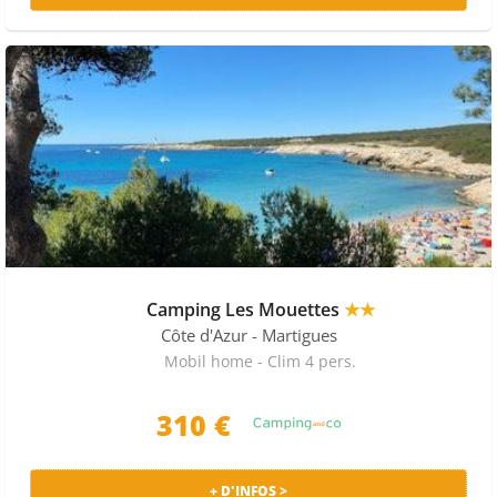
Camping Les Mouettes
★★
Côte d'Azur
- Martigues
Mobil home - Clim 4 pers.
310 €
+ D'INFOS >