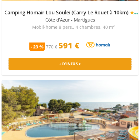
Camping Homair Lou Souleï (Carry Le Rouet à 10km)
★★★★
Côte d'Azur
- Martigues
Mobil-home 8 pers., 4 chambres, 40 m²
591 €
- 23 %
770 €
+ D'INFOS >