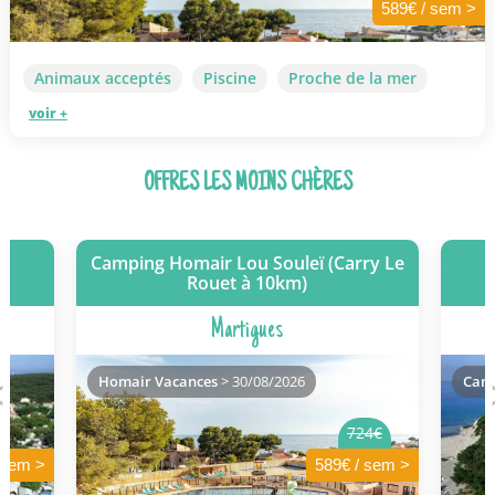
589€ / sem >
Animaux acceptés
Piscine
Proche de la mer
voir +
OFFRES LES MOINS CHÈRES
Camping Homair Lou Souleï (Carry Le
Rouet à 10km)
Martigues
Homair Vacances
> 30/08/2026
Camp
724€
 sem >
589€ / sem >