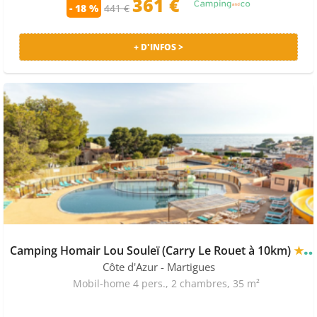
361 €
- 18 %
441 €
+ D'INFOS >
Camping Homair Lou Souleï (Carry Le Rouet à 10km)
★★★★
Côte d'Azur
- Martigues
Mobil-home 4 pers., 2 chambres, 35 m²