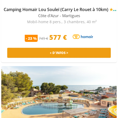
Camping Homair Lou Souleï (Carry Le Rouet à 10km)
★★★★
Côte d'Azur
- Martigues
Mobil-home 8 pers., 3 chambres, 40 m²
577 €
- 23 %
749 €
+ D'INFOS >