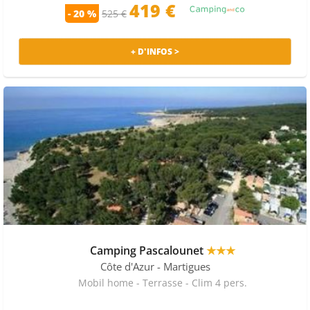
419 €
- 20 %
525 €
+ D'INFOS >
Camping Pascalounet
★★★
Côte d'Azur
- Martigues
Mobil home - Terrasse - Clim 4 pers.