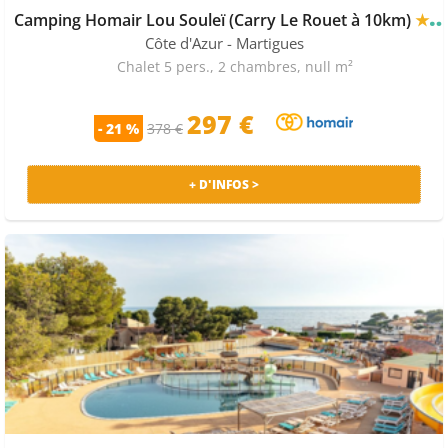
Camping Homair Lou Souleï (Carry Le Rouet à 10km)
★★★★
Côte d'Azur
- Martigues
Chalet 5 pers., 2 chambres, null m²
297
€
- 21 %
378 €
+ D'INFOS >