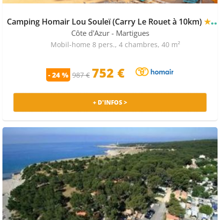
Camping Homair Lou Souleï (Carry Le Rouet à 10km)
★★★★
Côte d'Azur
- Martigues
Mobil-home 8 pers., 4 chambres, 40 m²
752 €
- 24 %
987 €
+ D'INFOS >