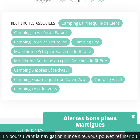
Camping La Presqu'Ile de Giens
RECHERCHES ASSOCIÉES :
Camping La Vallée du Paradis
Camping La Vallée Heureuse
Camping City
Mobil home Petit prix Bouches-du-Rhône
Mobilhome Animaux acceptés Bouches-du-Rhône
Camping 5 étoiles Côte d'Azur
Camping Espace aquatique Côte d'Azur
Camping Vacaf
Camping 18 juillet 2026
x
Alertes bons plans
Martigues
DESTINATION EXPRESS SAS - RCS Créteil 515 038 248 |
Contact
|
Tous les campings
|
Mentions légales
|
Qui sommes-nous
En poursuivant la navigation sur ce site, vous pouvez
refuser
ou