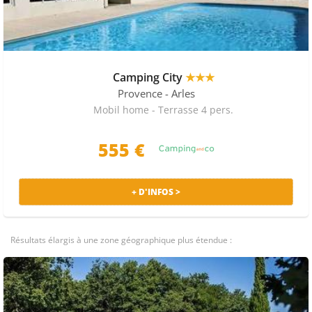
Camping City
★★★
Provence
- Arles
Mobil home - Terrasse 4 pers.
555
€
+ D'INFOS >
Résultats élargis à une zone géographique plus étendue :