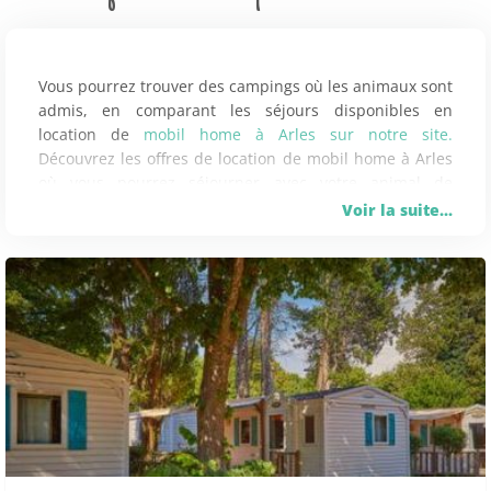
Vous pourrez trouver des campings où les animaux sont
admis, en comparant les séjours disponibles en
location de
mobil home à Arles sur notre site.
Découvrez les offres de location de mobil home à Arles
où vous pourrez séjourner avec votre animal de
compagnie, et ainsi le garder auprès de vous pendant
Voir la suite...
vos vacances. Comparez ainsi davantage
d'établissements avec animaux acceptés.
Située en région Provence-Alpes-Côte d'Azur, dans les
Bouches du Rhônes, Arlès est une destination
incontournables pour vos futures vacances au camping
accompagné de votre animal de compagnie.
Mobilhome Express vous aide à trouver une offre de
séjour en mobil home au sein d'un camping acceptant
les animaux. Grâce à de nombreux espaces de verdure