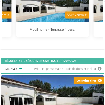
 sem >
554€ / sem >
Mobil home - Terrasse 4 pers.
RÉSULTATS >
9
SÉJOURS EN CAMPING LE 12/09/2026
Prix TTC par semaine (Frais de dossier inclus)
PARTAGER
Le moins cher