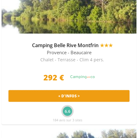
Camping Belle Rive Montfrin
★★★
Provence
- Beaucaire
Chalet - Terrasse - Clim 4 pers.
292 €
+ D'INFOS >
6.6
184 avis sur 3 sites