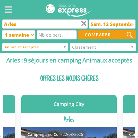
COMPARER
Classement
Animaux Acceptés
Arles : 9 séjours en camping Animaux acceptés
OFFRES LES MOINS CHÈRES
Camping City
Arles
Camping and Co
> 22/08/2026
Camp