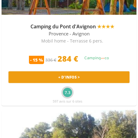
Camping du Pont d'Avignon
★★★★
Provence
- Avignon
Mobil home - Terrasse 6 pers.
284 €
- 15 %
336 €
+ D'INFOS >
7.3
597 avis sur 6 sites