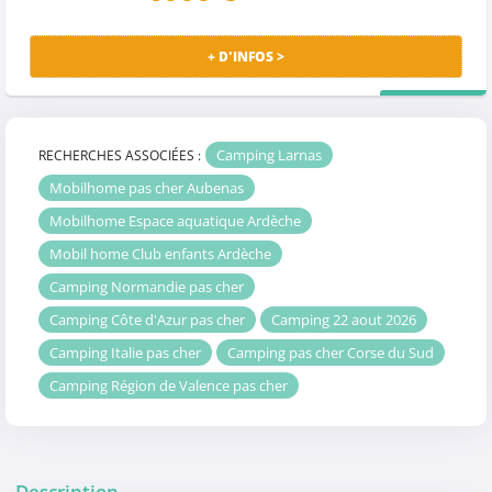
+ D'INFOS >
PRIX MALIN
Camping Larnas
RECHERCHES ASSOCIÉES :
Mobilhome pas cher Aubenas
Mobilhome Espace aquatique Ardèche
Mobil home Club enfants Ardèche
Camping Normandie pas cher
Camping Côte d'Azur pas cher
Camping 22 aout 2026
Camping Italie pas cher
Camping pas cher Corse du Sud
Camping Région de Valence pas cher
Description