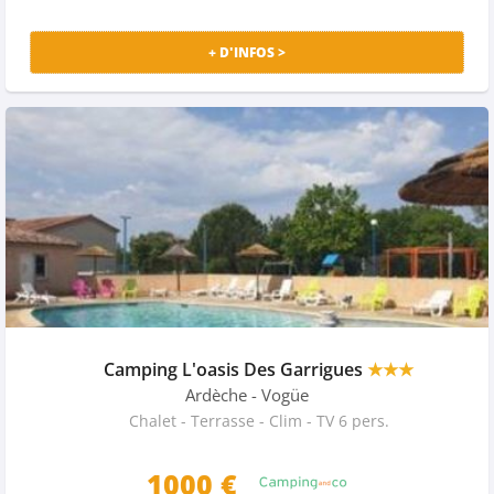
+ D'INFOS >
Camping L'oasis Des Garrigues
★★★
Ardèche
- Vogüe
Chalet - Terrasse - Clim - TV 6 pers.
1000
€