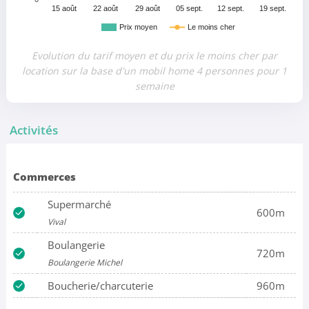
15 août
22 août
29 août
05 sept.
12 sept.
19 sept.
Prix moyen
Le moins cher
Evolution du tarif moyen et du prix le moins cher par
location sur la base d'un mobil home 4 personnes pour 1
semaine
Activités
Commerces
Supermarché
600m
Vival
Boulangerie
720m
Boulangerie Michel
Boucherie/charcuterie
960m