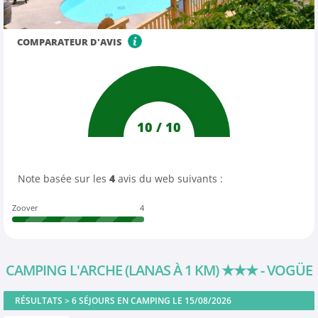
COMPARATEUR D'AVIS
10
/
10
Note basée sur les
4
avis du web suivants :
Zoover
4
CAMPING L'ARCHE (LANAS À 1 KM)
★★★
- VOGÜE
RÉSULTATS >
6
SÉJOURS EN CAMPING LE 15/08/2026