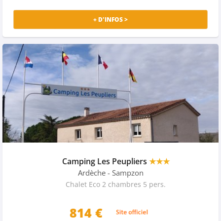
+ D'INFOS >
Camping Les Peupliers
★★★
Ardèche
- Sampzon
Chalet Eco 2 chambres 5 pers.
814 €