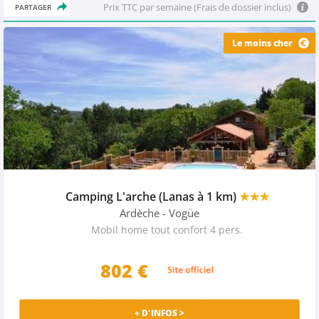
Prix TTC par semaine (Frais de dossier inclus)
PARTAGER
Le moins cher
Camping L'arche (Lanas à 1 km)
★★★
Ardèche
- Vogüe
Mobil home tout confort 4 pers.
802
€
+ D'INFOS >