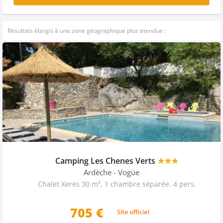
Résultats élargis à une zone géographique plus étendue :
Camping Les Chenes Verts
★★★
Ardèche
- Vogüe
Chalet Xeres 30 m², 1 chambre séparée. 4 pers.
705 €