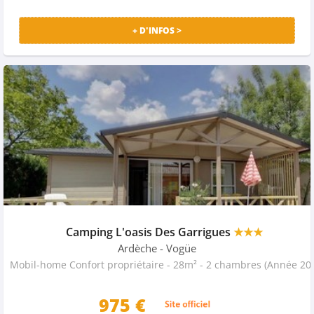
+ D'INFOS >
Camping L'oasis Des Garrigues
★★★
Ardèche
- Vogüe
Mobil-home Confort propriét
975 €