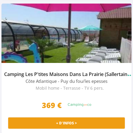
amping Les P'tites Maisons Dans La Prairie (Sallertaine à 13
Côte Atlantique
- Puy du fou/les epesses
Mobil home - Terrasse - TV 6 pers.
369 €
+ D'INFOS >