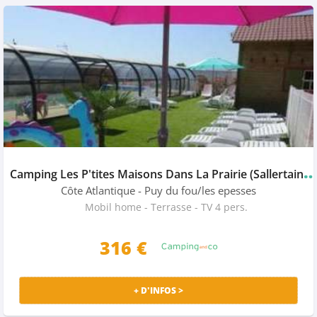
amping Les P'tites Maisons Dans La Prairie (Sallertaine à 13
Côte Atlantique
- Puy du fou/les epesses
Mobil home - Terrasse - TV 4 pers.
316 €
+ D'INFOS >