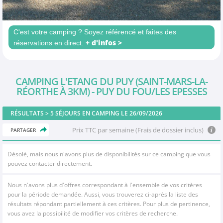
C'est votre camping ? Soyez référencé et faites des
+ d'infos >
réservations en direct.
CAMPING L'ETANG DU PUY (SAINT-MARS-LA-
RÉORTHE À 3KM) - PUY DU FOU/LES EPESSES
RÉSULTATS >
5
SÉJOURS EN CAMPING LE 26/09/2026
Prix TTC par semaine (Frais de dossier inclus)
PARTAGER
Désolé, mais nous n'avons plus de disponibilités sur ce camping que vous
pouvez contacter directement.
Nous n'avons plus d'offres correspondant à l'ensemble de vos critères
pour la période demandée. Aussi, vous trouverez ci-après la liste des
résultats répondant partiellement à ces critères. Pour plus de pertinence,
vous avez la possibilité de modifier vos critères de recherche.