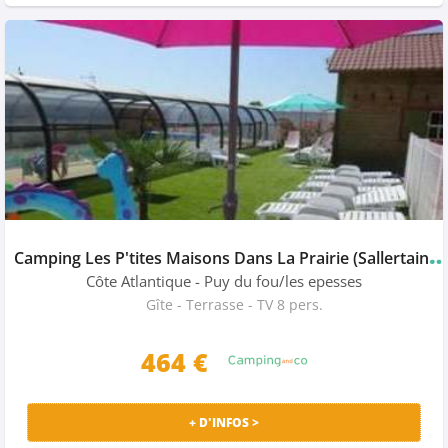
amping Les P'tites Maisons Dans La Prairie (Sallertaine à 13
Côte Atlantique
- Puy du fou/les epesses
Gîte - Terrasse - TV 8 pers.
464
€
+ D'INFOS >