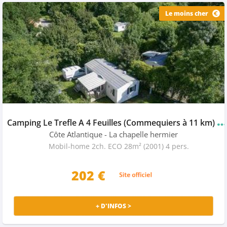
Le moins cher
C
amping Le Trefle A 4 Feuilles (Commequiers à 11 km)
★
Côte Atlantique
- La chapelle hermier
Mobil-home 2ch. ECO 28m² (2001) 4 pers.
202
€
+ D'INFOS >