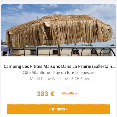
amping Les P'tites Maisons Dans La Prairie (Sallertaine à 13
Côte Atlantique
- Puy du fou/les epesses
Mobil home Welcome - 3 CH 6 pers.
383 €
+ D'INFOS >