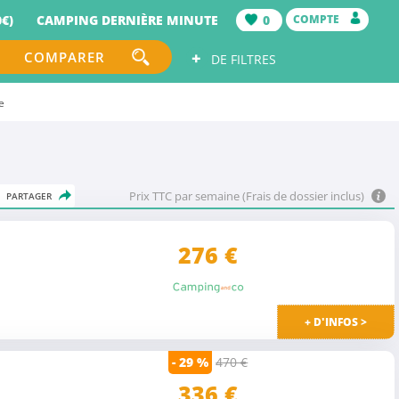
€)
CAMPING DERNIÈRE MINUTE
0
COMPTE
+
COMPARER
DE FILTRES
e
Prix TTC par semaine (Frais de dossier inclus)
PARTAGER
276
€
+ D'INFOS >
- 29 %
470 €
336 €