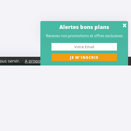
x
Alertes bons plans
Recevez nos promotions et offres exclusives
ous servir.
A propos des cookies
Fermer
Camping Pornic Proche de la mer
bil home Animaux acceptés Loire-Atlantique
ique Côte Atlantique
Mobil home Club enfants Côte Atlantique
s cher