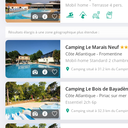
Mobil home - Terrasse 4 pers.
Résultats élargis à une zone géographique plus étendue :
Camping Le Marais Neuf
★★
Côte Atlantique
- Fromentine
Mobil-home Standard 2 chambre
Camping situé à 31.2 km du Campin
Camping Le Bois de Bayadè
Côte Atlantique
- Piriac sur mer
Essentiel 2ch 6p
Camping situé à 32.3 km du Campin