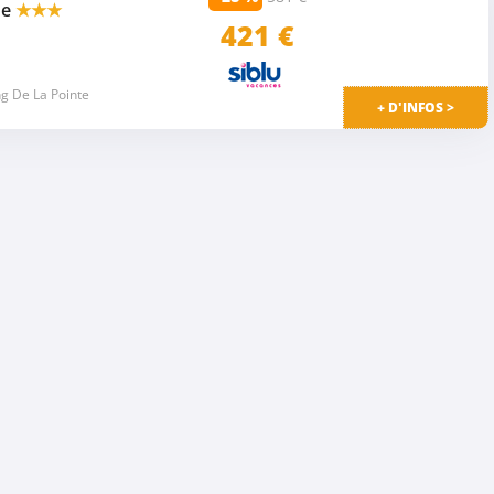
ne
★★★
421
€
g De La Pointe
+ D'INFOS >