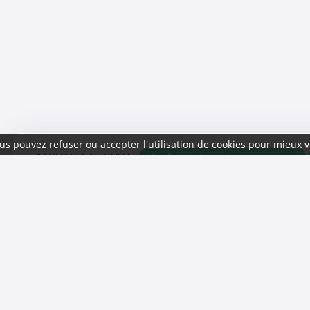
vous pouvez
refuser
ou
accepter
l'utilisation de cookies pour mieux v
Mobilhome Pornic Animaux acceptés
RECHERCHES ASSOCIÉES :
Mobilhome Notre dame de monts
Mobilhome La baule
Mo
Mobilhome Piscine Loire-Atlantique
Mobil home Espace aquat
Camping Bretagne pas cher
Camping Languedoc-Roussillon pa