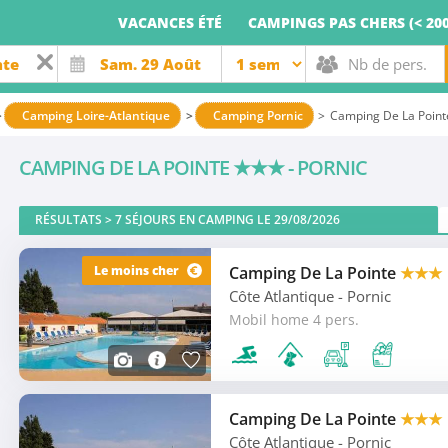
VACANCES ÉTÉ
CAMPINGS PAS CHERS (< 200
Camping Loire-Atlantique
Camping Pornic
Camping De La Point
CAMPING DE LA POINTE
★★★
- PORNIC
RÉSULTATS >
7
SÉJOURS EN CAMPING LE 29/08/2026
Le moins cher
Camping De La Pointe
★★★
Côte Atlantique
- Pornic
Mobil home 4 pers.
Camping De La Pointe
★★★
Côte Atlantique
- Pornic