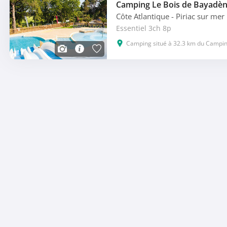
Camping Le Bois de Bayadè
Côte Atlantique
- Piriac sur mer
Essentiel 3ch 8p
Camping situé à 32.3 km du Campin