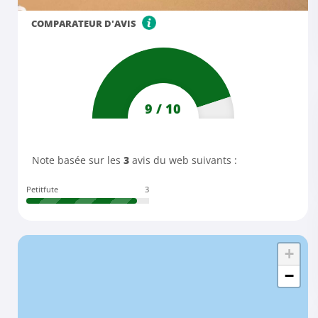
COMPARATEUR D'AVIS
9
/
10
Note basée sur les
3
avis du web suivants :
Petitfute
3
+
−