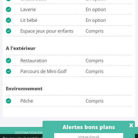
Laverie
En option
Lit bébé
En option
Espace jeux pour enfants
Compris
A l'extérieur
Restauration
Compris
Parcours de Mini-Golf
Compris
Environnement
Pêche
Compris
x
Alertes bons plans
DESTINATION EXPRESS SAS - RCS Créteil 515 038 248 |
Contact
|
Tous les campings
|
Mentions légales
|
Qui sommes-nous