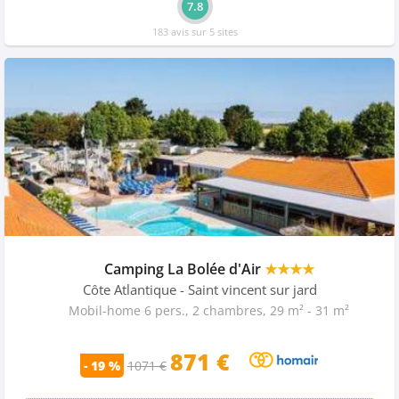
7.8
183 avis sur 5 sites
Camping La Bolée d'Air
★★★★
Côte Atlantique
- Saint vincent sur jard
Mobil-home 6 pers., 2 chambres, 29 m² - 31 m²
871
€
- 19 %
1071 €