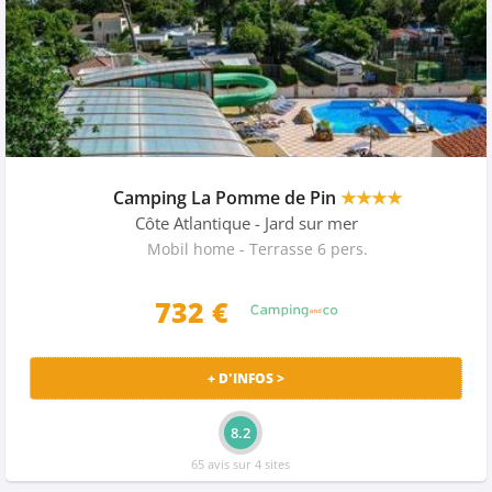
Camping La Pomme de Pin
★★★★
Côte Atlantique
- Jard sur mer
Mobil home - Terrasse 6 pers.
732 €
+ D'INFOS >
8.2
65 avis sur 4 sites