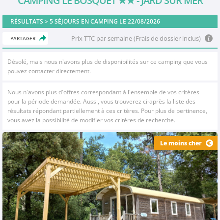
CAMPING LE BOSQUET
★★
- JARD SUR MER
RÉSULTATS >
5
SÉJOURS EN CAMPING LE 22/08/2026
Prix TTC par semaine (Frais de dossier inclus)
PARTAGER
Désolé, mais nous n'avons plus de disponibilités sur ce camping que vous
pouvez contacter directement.
Nous n'avons plus d'offres correspondant à l'ensemble de vos critères
pour la période demandée. Aussi, vous trouverez ci-après la liste des
résultats répondant partiellement à ces critères. Pour plus de pertinence,
vous avez la possibilité de modifier vos critères de recherche.
Le moins cher