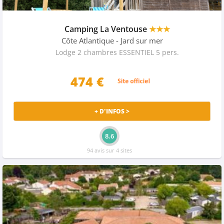
Camping La Ventouse
★★★
Côte Atlantique
- Jard sur mer
Lodge 2 chambres ESSENTIEL 5 pers.
474
€
+ D'INFOS >
8.6
94 avis sur 4 sites