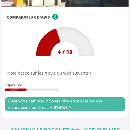
COMPARATEUR D'AVIS
4
/
10
Note basée sur les
1
avis du web suivants :
Tripadvisor
1
C'est votre camping ? Soyez référencé et faites des
+ d'infos >
réservations en direct.