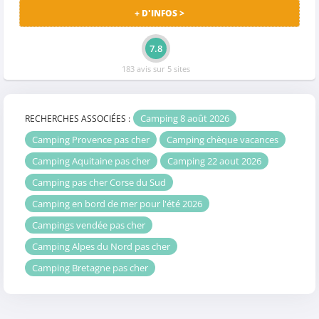
+ D'INFOS >
7.8
183 avis sur 5 sites
Camping 8 août 2026
RECHERCHES ASSOCIÉES :
Camping Provence pas cher
Camping chèque vacances
Camping Aquitaine pas cher
Camping 22 aout 2026
Camping pas cher Corse du Sud
Camping en bord de mer pour l'été 2026
Campings vendée pas cher
Camping Alpes du Nord pas cher
Camping Bretagne pas cher