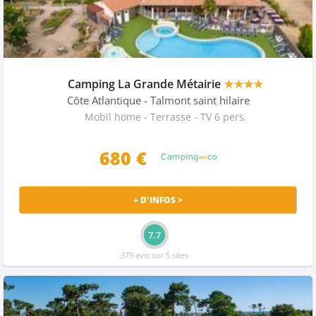
Camping La Grande Métairie
★★★★
Côte Atlantique
- Talmont saint hilaire
Mobil home - Terrasse - TV 6 pers.
680 €
+ D'INFOS >
7.7
379 avis sur 5 sites