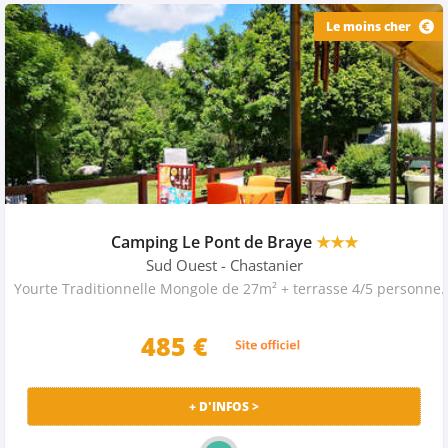
Le moins cher
Camping Le Pont de Braye
★★★
Sud Ouest
- Chastanier
Yourte Traditionnelle Mongole de 27m² + terras
485
€
+ D'INFOS >