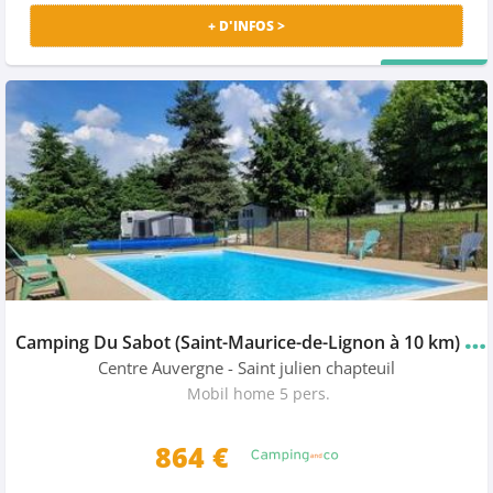
+ D'INFOS >
PRIX MALIN
C
amping Du Sabot (Saint-Maurice-de-Lignon à 10 km)
★
Centre Auvergne
- Saint julien chapteuil
Mobil home 5 pers.
864
€