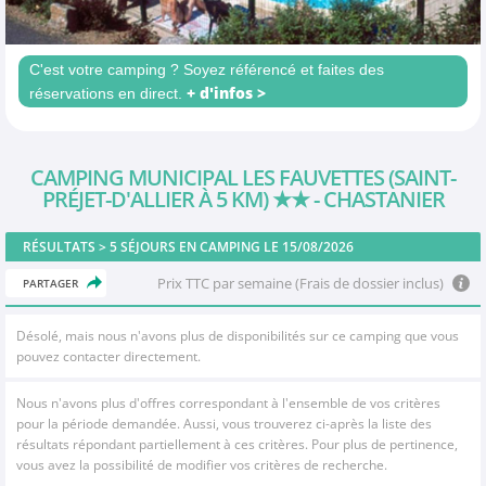
C'est votre camping ? Soyez référencé et faites des
+ d'infos >
réservations en direct.
CAMPING MUNICIPAL LES FAUVETTES (SAINT-
PRÉJET-D'ALLIER À 5 KM)
★★
- CHASTANIER
RÉSULTATS >
5
SÉJOURS EN CAMPING LE 15/08/2026
Prix TTC par semaine (Frais de dossier inclus)
PARTAGER
Désolé, mais nous n'avons plus de disponibilités sur ce camping que vous
pouvez contacter directement.
Nous n'avons plus d'offres correspondant à l'ensemble de vos critères
pour la période demandée. Aussi, vous trouverez ci-après la liste des
résultats répondant partiellement à ces critères. Pour plus de pertinence,
vous avez la possibilité de modifier vos critères de recherche.