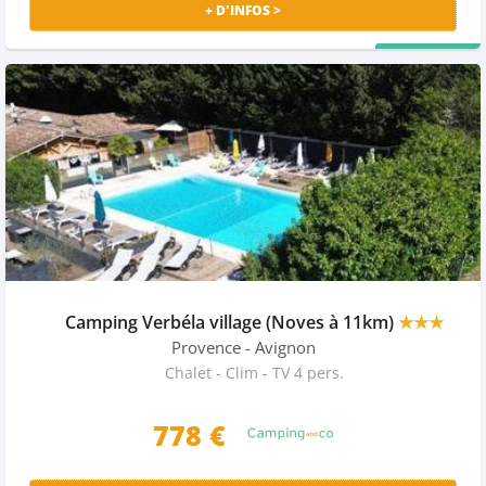
+ D'INFOS >
PRIX MALIN
Camping Verbéla village (Noves à 11km)
★★★
Provence
- Avignon
Chalet - Clim - TV 4 pers.
778
€