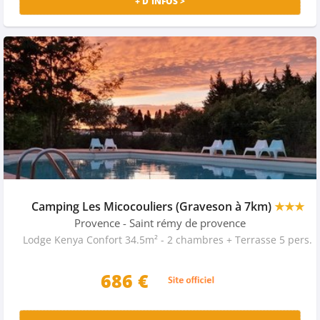
+ D'INFOS >
Camping Les Micocouliers (Graveson à 7km)
★★★
Provence
- Saint rémy de provence
Lodge Kenya Confort 34.5m² - 2 chambres + Terrasse 5 pers.
686 €