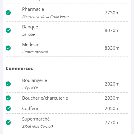
Pharmacie
7730m
Pharmacie de la Croix Verte
Banque
8070m
banque
Médecin
8330m
Centre medical
Commerces
Boulangerie
2020m
L'Épi d'Or
Boucherie/charcuterie
2030m
Coiffeur
2050m
Supermarché
7770m
SPAR (Rue Carnot)