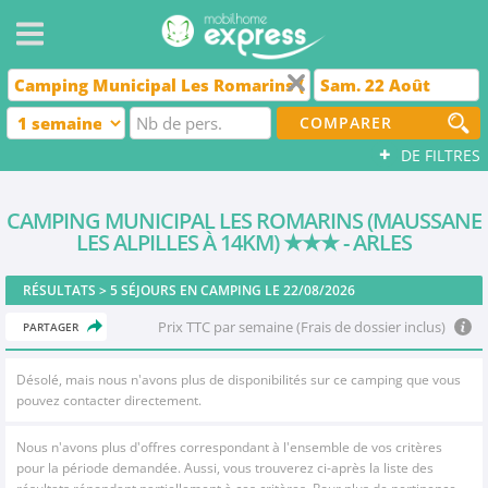
COMPARER
+
DE FILTRES
CAMPING MUNICIPAL LES ROMARINS (MAUSSANE
LES ALPILLES À 14KM)
★★★
- ARLES
RÉSULTATS >
5
SÉJOURS EN CAMPING LE 22/08/2026
Prix TTC par semaine (Frais de dossier inclus)
PARTAGER
Désolé, mais nous n'avons plus de disponibilités sur ce camping que vous
pouvez contacter directement.
Nous n'avons plus d'offres correspondant à l'ensemble de vos critères
pour la période demandée. Aussi, vous trouverez ci-après la liste des