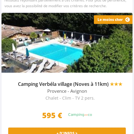
résultats répondant partiellement à ces critères. Pour plus de pertinence,
vous avez la possibilité de modifier vos critères de recherche.
Le moins cher
Camping Verbéla village (Noves à 11km)
★★★
Provence
- Avignon
Chalet - Clim - TV 2 pers.
595
€
+ D'INFOS >