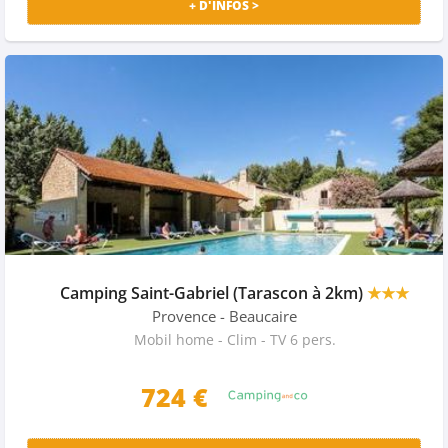
+ D'INFOS >
Camping Saint-Gabriel (Tarascon à 2km)
★★★
Provence
- Beaucaire
Mobil home - Clim - TV 6 pers.
724 €