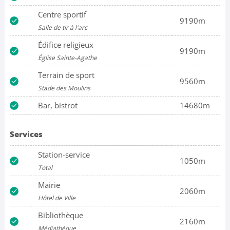
Centre sportif
9190m
Salle de tir à l'arc
Édifice religieux
9190m
Église Sainte-Agathe
Terrain de sport
9560m
Stade des Moulins
Bar, bistrot
14680m
Services
Station-service
1050m
Total
Mairie
2060m
Hôtel de Ville
Bibliothèque
2160m
Médiathèque