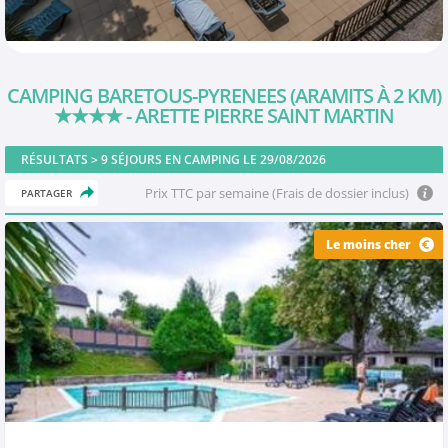
CAMPING BARETOUS-PYRENEES (ARAMITS À 2 KM)
★★★★
- ARETTE PIERRE SAINT MARTIN
RÉSULTATS >
9
SÉJOURS EN CAMPING LE 29/08/2026
Prix TTC par semaine (Frais de dossier inclus)
PARTAGER
Le moins cher