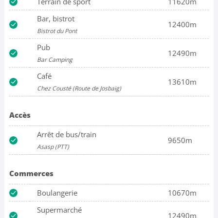
Terrain de sport
11620m
Bar, bistrot
12400m
Bistrot du Pont
Pub
12490m
Bar Camping
Café
13610m
Chez Cousté (Route de Josbaig)
Accès
Arrêt de bus/train
9650m
Asasp (PTT)
Commerces
Boulangerie
10670m
Supermarché
12490m