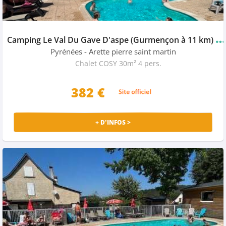
C
amping Le Val Du Gave D'aspe (Gurmençon à 11 km)
★
Pyrénées
- Arette pierre saint martin
Chalet COSY 30m² 4 pers.
382 €
+ D'INFOS >