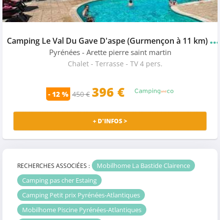
C
amping Le Val Du Gave D'aspe (Gurmençon à 11 km)
★
Pyrénées
- Arette pierre saint martin
Chalet - Terrasse - TV 4 pers.
396
€
- 12 %
450 €
+ D'INFOS >
Mobilhome La Bastide Clairence
RECHERCHES ASSOCIÉES :
Camping pas cher Estaing
Camping Petit prix Pyrénées-Atlantiques
Mobilhome Piscine Pyrénées-Atlantiques