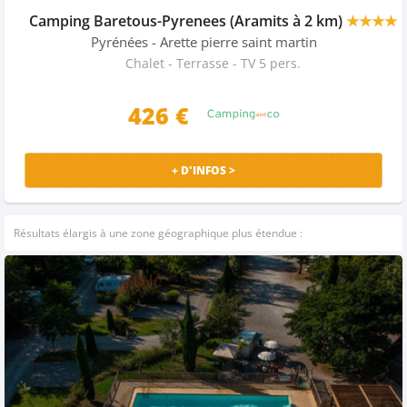
Camping Baretous-Pyrenees (Aramits à 2 km)
★★★★
Pyrénées
- Arette pierre saint martin
Chalet - Terrasse - TV 5 pers.
426 €
+ D'INFOS >
Résultats élargis à une zone géographique plus étendue :