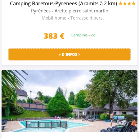
Camping Baretous-Pyrenees (Aramits à 2 km)
★★★★
Pyrénées
- Arette pierre saint martin
Mobil home - Terrasse 4 pers.
383
€
+ D'INFOS >