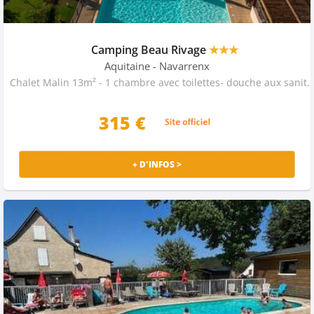
Camping Beau Rivage
★★★
Aquitaine
- Navarrenx
Chalet Malin 13m² - 1 chambre avec toilettes- douche aux sanitaires du camping - 4
315 €
+ D'INFOS >