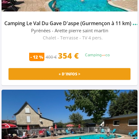
C
amping Le Val Du Gave D'aspe (Gurmençon à 11 km)
★
Pyrénées
- Arette pierre saint martin
Chalet - Terrasse - TV 4 pers.
354 €
- 12 %
400 €
+ D'INFOS >